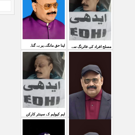
03 Aug 2026
کی کوئی پرواہ نہیں ہے
...
04 Aug 2026
اپنا حق مانگنے پر بے گناہ
مسلح افراد کی فائرنگ سے
کشمیریوں کو گولیاں مارکر
ایم کیوایم کے سینئر کارکن
...
شہ رگ کوکاٹ دیا گی
...
سمیع الدین رحمانی ک
31 Jul 2026
30 Jul 2026
ایم کیوایم کے سینئر کارکن
سمیع الدین رحمانی کی
معصوم کشمیریوں کے خون