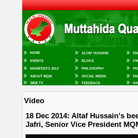
HOME
ALTAF HUSSAIN
EN
EVENTS
BLOGS
FI
MANIFESTO 2013
PHILOSOPHY
PO
ABOUT MQM
SOCIAL MEDIA
PA
WEB TV
FEEDBACK
KK
Video
18 Dec 2014: Altaf Hussain's be
Jafri, Senior Vice President M