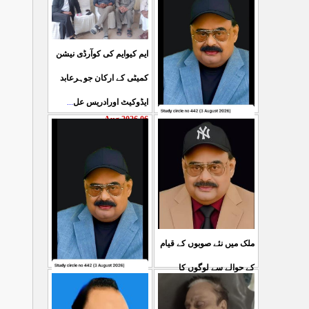
ایم کیوایم کی کوآرڈی نیشن
کمیٹی کے ارکان جوہرعابد
...
ایڈوکیٹ اورادریس عل
06 Aug 2026
حکومت پاکستان کی جانب
سے آزادکشمیرالیکشن کی
صحیح رپورٹنگ کرنے والے
...
ص
05 Aug 2026
ملک میں نئے صوبوں کے قیام
کے حوالے سے لوگوں کا
کشمیرکا کونہ کونہ لہو
...
مطالبہ بالکل درست ہے۔ ا
لہو ہے لیکن حکومت کواس