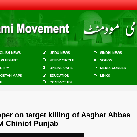
GLISH NEWS
URDU NEWS
SINDHI NEWS
KRI NISHIST
STUDY CIRCLE
SONGS
ETRY
ONLINE UNITS
MEDIA CORNER
KISTAN MAPS
EDUCATION
LINKS
F
CONTACT US
eper on target killing of Asghar Abbas
QM Chiniot Punjab