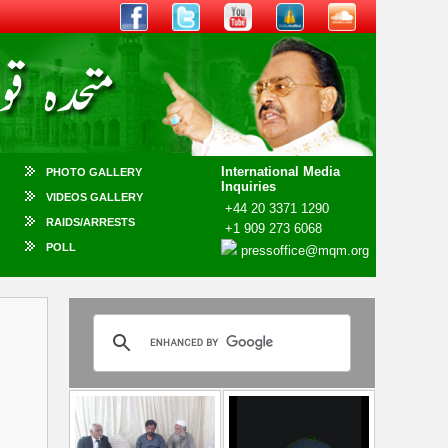
International Media
PHOTO GALLERY
Inquiries
VIDEOS GALLERY
+44 20 3371 1290
RAIDS/ARRESTS
+1 909 273 6068
POLL
pressoffice@mqm.org