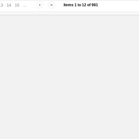
Items
1
to
12
of
981
13
14
15
...