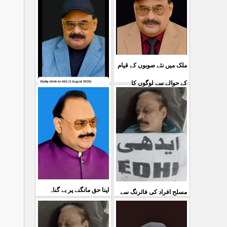
ملک میں نئے صوبوں کے قیام
کے حوالے سے لوگوں کا
کشمیرکا کونہ کونہ لہو
...
مطالبہ بالکل درست ہے۔ ا
لہو ہے لیکن حکومت کواس
03 Aug 2026
کی کوئی پرواہ نہیں ہے
...
04 Aug 2026
اپنا حق مانگنے پر بے گناہ
مسلح افراد کی فائرنگ سے
کشمیریوں کو گولیاں مارکر
ایم کیوایم کے سینئر کارکن
...
شہ رگ کوکاٹ دیا گی