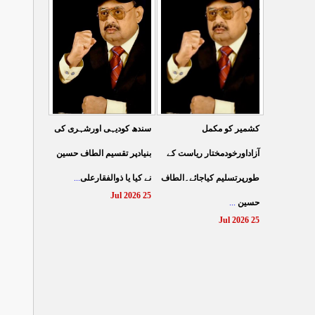
کے نظام سے نجات کے لئے
کرتے مہاجروں نے ظلم
جین زی کوآگے آنا ہوگا۔
کیایامہاجروں پر ظلم
...
الطا
...
کیاگیا
27 Jul 2026
26 Jul 2026
سندھ کودیہی اورشہری کی
کشمیر کو مکمل
بنیادپر تقسیم الطاف حسین
آزاداورخودمختار ریاست کے
...
نے کیا یا ذوالفقارعلی
طورپرتسلیم کیاجائے۔الطاف
25 Jul 2026
...
حسین
25 Jul 2026