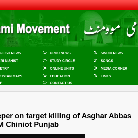
GLISH NEWS
URDU NEWS
SINDHI NEWS
KRI NISHIST
STUDY CIRCLE
SONGS
ETRY
ONLINE UNITS
MEDIA CORNER
KISTAN MAPS
EDUCATION
LINKS
F
CONTACT US
eper on target killing of Asghar Abbas
QM Chiniot Punjab