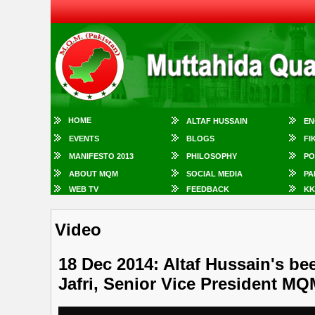
HOME
ALTAF HUSSAIN
EN
EVENTS
BLOGS
FI
MANIFESTO 2013
PHILOSOPHY
PO
ABOUT MQM
SOCIAL MEDIA
PA
WEB TV
FEEDBACK
KK
Video
18 Dec 2014: Altaf Hussain's be
Jafri, Senior Vice President M