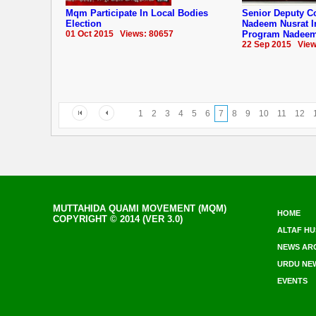
Mqm Participate In Local Bodies
Senior Deputy 
Election
Nadeem Nusrat 
01 Oct 2015 Views: 80657
Program Nadee
22 Sep 2015 View
1
2
3
4
5
6
7
8
9
10
11
12
MUTTAHIDA QUAMI MOVEMENT (MQM)
HOME
COPYRIGHT © 2014 (VER 3.0)
ALTAF HU
NEWS AR
URDU NE
EVENTS