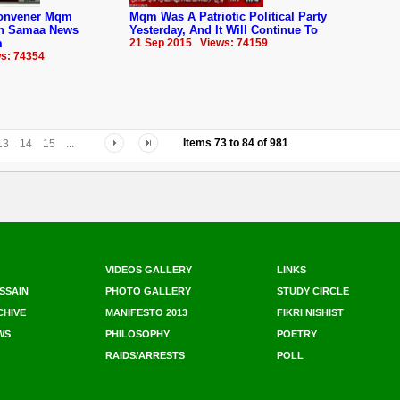
Convener Mqm
Mqm Was A Patriotic Political Party
In Samaa News
Yesterday, And It Will Continue To
m
21 Sep 2015 Views: 74159
s: 74354
Items
73
to
84
of
981
13
14
15
...
VIDEOS GALLERY
LINKS
SSAIN
PHOTO GALLERY
STUDY CIRCLE
CHIVE
MANIFESTO 2013
FIKRI NISHIST
WS
PHILOSOPHY
POETRY
RAIDS/ARRESTS
POLL