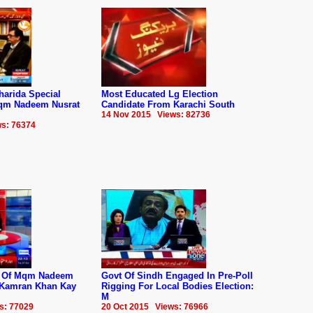
harida Special
Most Educated Lg Election
qm Nadeem Nusrat
Candidate From Karachi South
14 Nov 2015 Views: 82736
s: 76374
r Of Mqm Nadeem
Govt Of Sindh Engaged In Pre-Poll
 Kamran Khan Kay
Rigging For Local Bodies Election:
M
s: 77029
20 Oct 2015 Views: 76966