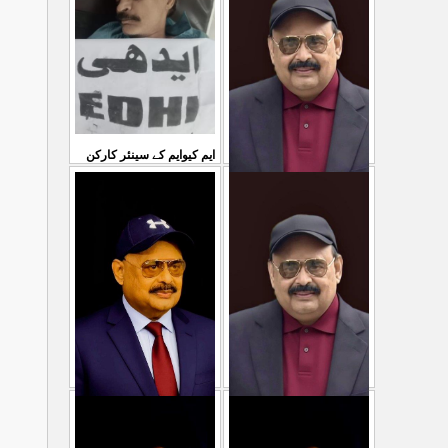
...
سمیع الدین رحمانی ک
31 Jul 2026
30 Jul 2026
ایم کیوایم کے سینئر کارکن
سمیع الدین رحمانی کی
معصوم کشمیریوں کے خون
شہادت پر متحدہ قومی
سے ہولی کھیلنابند کی جائے،
...
موو
...
الطاف حسین
29 Jul 2026
29 Jul 2026
پاکستان میں ظلم وجبر
مہاجرکسی سے نفرت نہیں