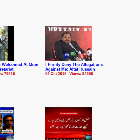
in Welcomed At Mqm
I Firmly Deny The Allegations
retariat
Against Me: Altaf Hussain
s: 79816
06 Oct 2015 Views: 84598