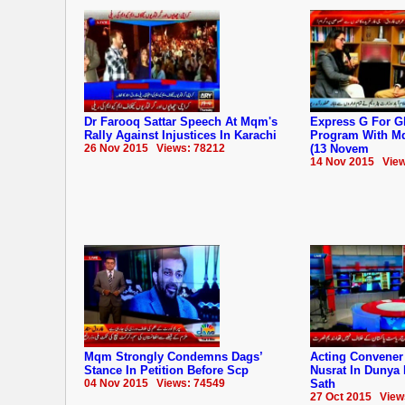
Dr Farooq Sattar Speech At Mqm's
Express G For G
Rally Against Injustices In Karachi
Program With M
26 Nov 2015 Views: 78212
(13 Novem
14 Nov 2015 View
Mqm Strongly Condemns Dags’
Acting Convene
Stance In Petition Before Scp
Nusrat In Dunya
04 Nov 2015 Views: 74549
Sath
27 Oct 2015 View