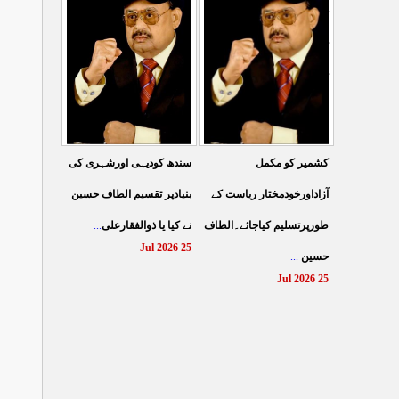
کے نظام سے نجات کے لئے
کرتے مہاجروں نے ظلم
جین زی کوآگے آنا ہوگا۔
کیایامہاجروں پر ظلم
...
الطا
...
کیاگیا
27 Jul 2026
26 Jul 2026
سندھ کودیہی اورشہری کی
کشمیر کو مکمل
بنیادپر تقسیم الطاف حسین
آزاداورخودمختار ریاست کے
...
نے کیا یا ذوالفقارعلی
طورپرتسلیم کیاجائے۔الطاف
25 Jul 2026
...
حسین
25 Jul 2026