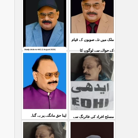
ملک میں نئے صوبوں کے قیام
کے حوالے سے لوگوں کا
کشمیرکا کونہ کونہ لہو
...
مطالبہ بالکل درست ہے۔ ا
لہو ہے لیکن حکومت کواس
03 Aug 2026
کی کوئی پرواہ نہیں ہے
...
04 Aug 2026
اپنا حق مانگنے پر بے گناہ
مسلح افراد کی فائرنگ سے
کشمیریوں کو گولیاں مارکر
ایم کیوایم کے سینئر کارکن
...
شہ رگ کوکاٹ دیا گی