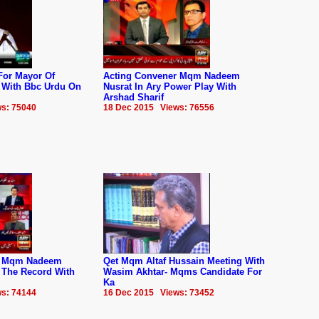
For Mayor Of
Acting Convener Mqm Nadeem
w With Bbc Urdu On
Nusrat In Ary Power Play With
Arshad Sharif
s: 75040
18 Dec 2015 Views: 76556
r Mqm Nadeem
Qet Mqm Altaf Hussain Meeting With
f The Record With
Wasim Akhtar- Mqms Candidate For
Ka
s: 74144
16 Dec 2015 Views: 73452