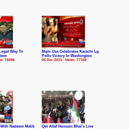
Legal Way To
Mqm Usa Celebrates Karachi Lg
stem
Polls Victory In Washington
s: 75096
06 Dec 2015 Views: 77349
r With Nadeem Malik
Qet Altaf Hussain Bhai's Live