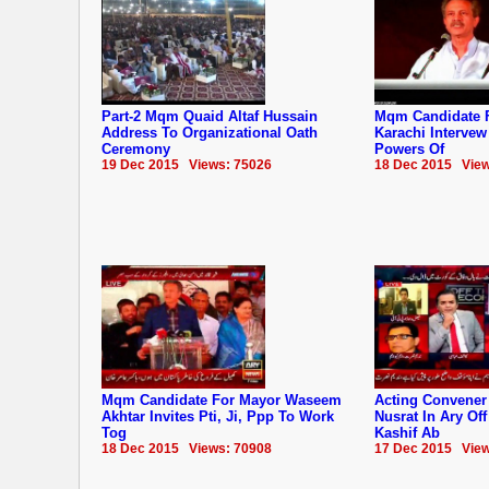
Part-2 Mqm Quaid Altaf Hussain
Mqm Candidate 
Address To Organizational Oath
Karachi Interve
Ceremony
Powers Of
19 Dec 2015 Views: 75026
18 Dec 2015 View
Mqm Candidate For Mayor Waseem
Acting Convene
Akhtar Invites Pti, Ji, Ppp To Work
Nusrat In Ary Of
Tog
Kashif Ab
18 Dec 2015 Views: 70908
17 Dec 2015 View