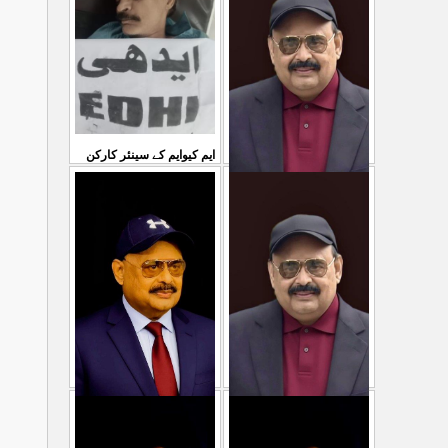
...
سمیع الدین رحمانی ک
31 Jul 2026
30 Jul 2026
ایم کیوایم کے سینئر کارکن
سمیع الدین رحمانی کی
معصوم کشمیریوں کے خون
شہادت پر متحدہ قومی
سے ہولی کھیلنابند کی جائے،
...
موو
...
الطاف حسین
29 Jul 2026
29 Jul 2026
پاکستان میں ظلم وجبر
مہاجرکسی سے نفرت نہیں