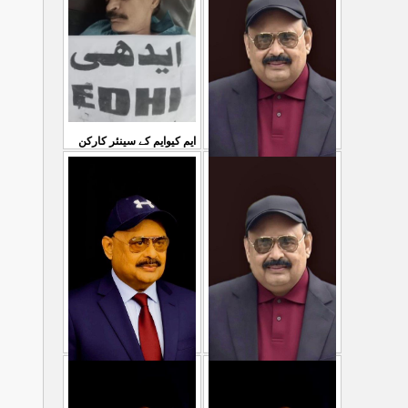
...
سمیع الدین رحمانی ک
31 Jul 2026
30 Jul 2026
ایم کیوایم کے سینئر کارکن
سمیع الدین رحمانی کی
معصوم کشمیریوں کے خون
شہادت پر متحدہ قومی
سے ہولی کھیلنابند کی جائے،
...
موو
...
الطاف حسین
29 Jul 2026
29 Jul 2026
پاکستان میں ظلم وجبر
مہاجرکسی سے نفرت نہیں