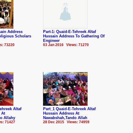
ssain Address
Part-1: Quaid-E-Tehreek Altaf
ligious Scholars
Hussain Address To Gathering Of
Engineer
s: 73220
03 Jan 2016 Views: 71270
ehreek Altaf
Part_1 Quaid-E-Tehreek Altaf
 At
Hussain Address At
o Allahy
Nawabshah,Tando Allah
s: 71427
28 Dec 2015 Views: 74959