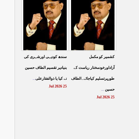
کے نظام سے نجات کے لئے
کرتے مہاجروں نے ظلم
جین زی کوآگے آنا ہوگا۔
کیایامہاجروں پر ظلم
...
الطا
...
کیاگیا
27 Jul 2026
26 Jul 2026
سندھ کودیہی اورشہری کی
کشمیر کو مکمل
بنیادپر تقسیم الطاف حسین
آزاداورخودمختار ریاست کے
...
نے کیا یا ذوالفقارعلی
طورپرتسلیم کیاجائے۔الطاف
25 Jul 2026
...
حسین
25 Jul 2026