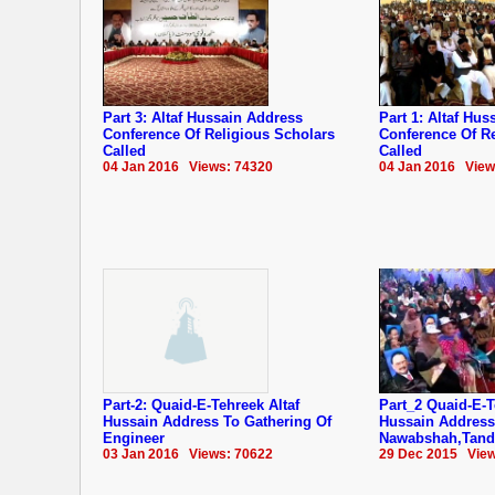
Part 3: Altaf Hussain Address
Part 1: Altaf Hu
Conference Of Religious Scholars
Conference Of Re
Called
Called
04 Jan 2016 Views: 74320
04 Jan 2016 View
Part-2: Quaid-E-Tehreek Altaf
Part_2 Quaid-E-T
Hussain Address To Gathering Of
Hussain Address
Engineer
Nawabshah,Tand
03 Jan 2016 Views: 70622
29 Dec 2015 View