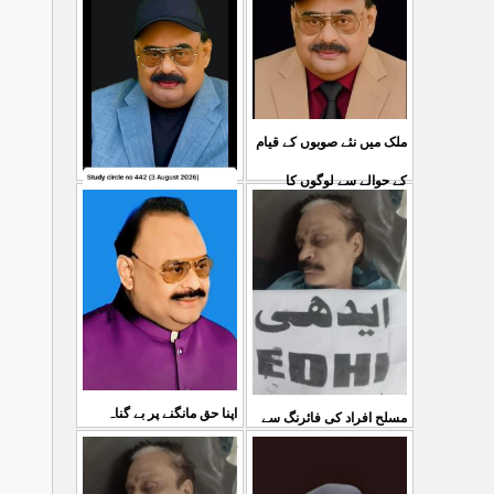
ملک میں نئے صوبوں کے قیام
کے حوالے سے لوگوں کا
کشمیرکا کونہ کونہ لہو
...
مطالبہ بالکل درست ہے۔ ا
لہو ہے لیکن حکومت کواس
03 Aug 2026
کی کوئی پرواہ نہیں ہے
...
04 Aug 2026
اپنا حق مانگنے پر بے گناہ
مسلح افراد کی فائرنگ سے
کشمیریوں کو گولیاں مارکر
ایم کیوایم کے سینئر کارکن
...
شہ رگ کوکاٹ دیا گی