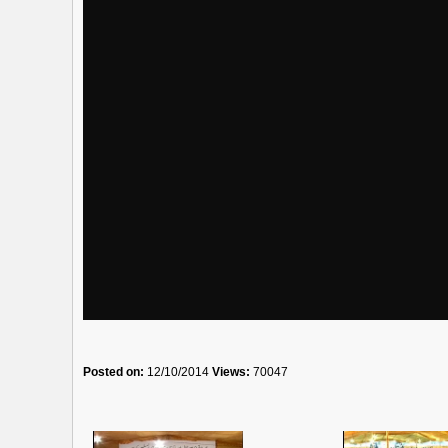
Posted on:
12/10/2014
Views:
70047