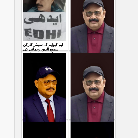
...
سمیع الدین رحمانی ک
31 Jul 2026
30 Jul 2026
ایم کیوایم کے سینئر کارکن
سمیع الدین رحمانی کی
شہادت پر متحدہ قومی
موو
...
معصوم کشمیریوں کے خون
29 Jul 2026
سے ہولی کھیلنابند کی جائے،
الطاف حسین
...
29 Jul 2026
پاکستان میں ظلم وجبر
مہاجرکسی سے نفرت نہیں
کے نظام سے نجات کے لئے
کرتے مہاجروں نے ظلم
جین زی کوآگے آنا ہوگا۔