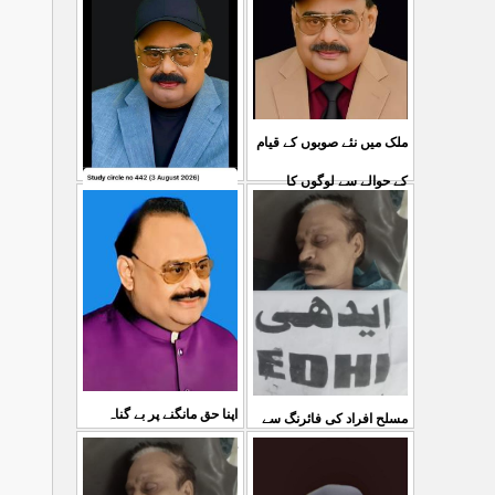
ملک میں نئے صوبوں کے قیام
کے حوالے سے لوگوں کا
کشمیرکا کونہ کونہ لہو
...
مطالبہ بالکل درست ہے۔ ا
لہو ہے لیکن حکومت کواس
03 Aug 2026
کی کوئی پرواہ نہیں ہے
...
04 Aug 2026
اپنا حق مانگنے پر بے گناہ
مسلح افراد کی فائرنگ سے
کشمیریوں کو گولیاں مارکر
ایم کیوایم کے سینئر کارکن
...
شہ رگ کوکاٹ دیا گی