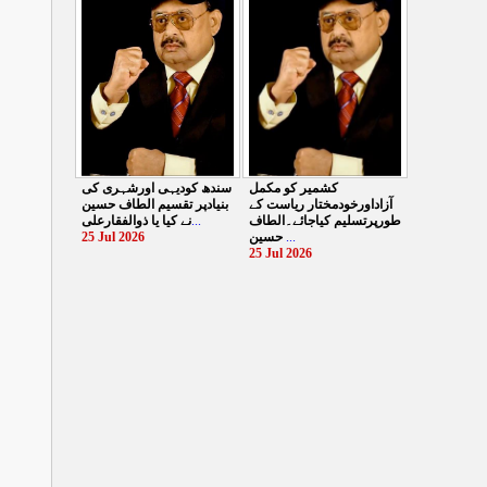
کیایامہاجروں پر ظلم
الطا
...
کیاگیا
...
27 Jul 2026
26 Jul 2026
سندھ کودیہی اورشہری کی
کشمیر کو مکمل
بنیادپر تقسیم الطاف حسین
آزاداورخودمختار ریاست کے
نے کیا یا ذوالفقارعلی
...
طورپرتسلیم کیاجائے۔الطاف
25 Jul 2026
حسین
...
25 Jul 2026