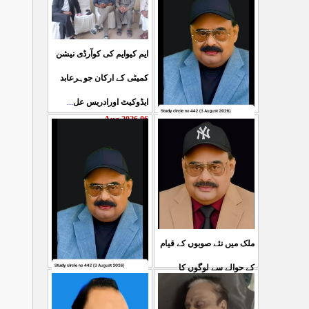
ایم کیوایم کی کوآرڈی نیشن
کمیٹی کے ارکان جوہرعابد
...
ایڈوکیٹ اورادریس عل
06 Aug 2026
حکومت پاکستان کی جانب
سے آزادکشمیرالیکشن کی
صحیح رپورٹنگ کرنے والے
...
ص
05 Aug 2026
ملک میں نئے صوبوں کے قیام
کے حوالے سے لوگوں کا
کشمیرکا کونہ کونہ لہو
...
مطالبہ بالکل درست ہے۔ ا
لہو ہے لیکن حکومت کواس