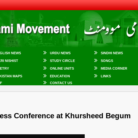
GLISH NEWS
URDU NEWS
SINDHI NEWS
KRI NISHIST
STUDY CIRCLE
SONGS
ETRY
ONLINE UNITS
MEDIA CORNER
KISTAN MAPS
EDUCATION
LINKS
F
CONTACT US
ress Conference at Khursheed Begum