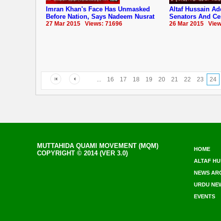
Imran Khan's Face Has Unmasked
Altaf Hussain Ad
Before Nation, Says Nadeem Nusrat
Senators And Ce
27 Mar 2015 Views: 71696
26 Mar 2015 View
...
16
17
18
19
20
21
22
23
24
MUTTAHIDA QUAMI MOVEMENT (MQM)
HOME
COPYRIGHT © 2014 (VER 3.0)
ALTAF HU
NEWS AR
URDU NE
EVENTS