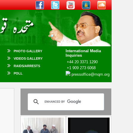
International Media
PHOTO GALLERY
Inquiries
VIDEOS GALLERY
+44 20 3371 1290
RAIDS/ARRESTS
+1 909 273 6068
POLL
pressoffice@mqm.org