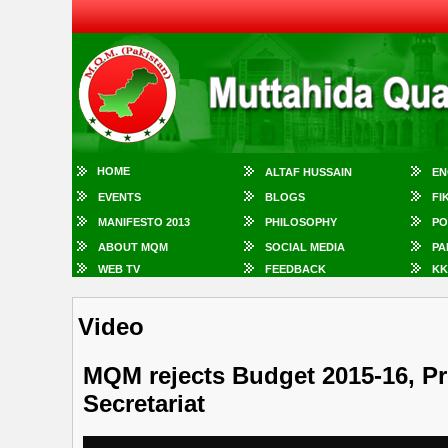
HOME
ALTAF HUSSAIN
EN
EVENTS
BLOGS
FI
MANIFESTO 2013
PHILOSOPHY
PO
ABOUT MQM
SOCIAL MEDIA
PA
WEB TV
FEEDBACK
KK
Video
MQM rejects Budget 2015-16, P
Secretariat