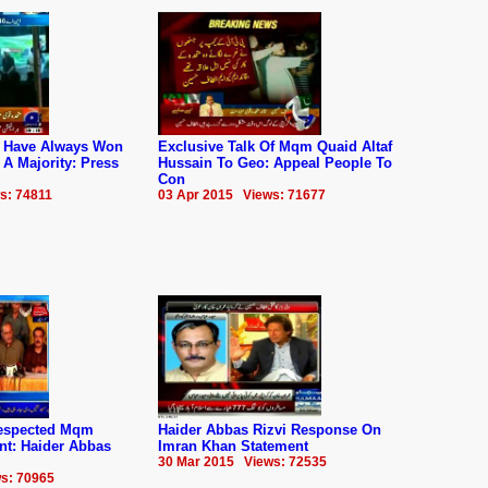
 Have Always Won
Exclusive Talk Of Mqm Quaid Altaf
 A Majority: Press
Hussain To Geo: Appeal People To
Con
s: 74811
03 Apr 2015 Views: 71677
respected Mqm
Haider Abbas Rizvi Response On
t: Haider Abbas
Imran Khan Statement
30 Mar 2015 Views: 72535
s: 70965