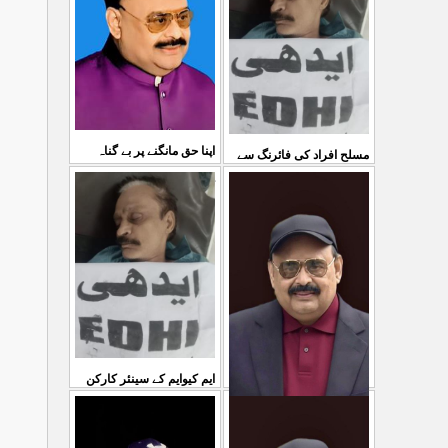
03 Aug 2026
کی کوئی پرواہ نہیں ہے
...
04 Aug 2026
اپنا حق مانگنے پر بے گناہ
مسلح افراد کی فائرنگ سے
کشمیریوں کو گولیاں مارکر
ایم کیوایم کے سینئر کارکن
...
شہ رگ کوکاٹ دیا گی
...
سمیع الدین رحمانی ک
31 Jul 2026
30 Jul 2026
ایم کیوایم کے سینئر کارکن
سمیع الدین رحمانی کی
معصوم کشمیریوں کے خون