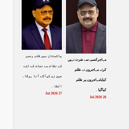
شہادت پر متحدہ قومی
سے ہولی کھیلنابند کی جائے،
...
موو
...
الطاف حسین
29 Jul 2026
29 Jul 2026
پاکستان میں ظلم وجبر
مہاجرکسی سے نفرت نہیں
کے نظام سے نجات کے لئے
کرتے مہاجروں نے ظلم
جین زی کوآگے آنا ہوگا۔
کیایامہاجروں پر ظلم
...
الطا
...
کیاگیا
27 Jul 2026
26 Jul 2026