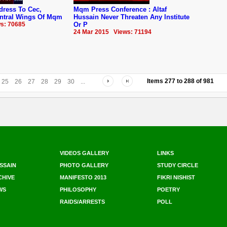
dress To Cec,
Mqm Press Conference : Altaf
ntral Wings Of Mqm
Hussain Never Threaten Any Institute
s: 70685
Or P
24 Mar 2015 Views: 71194
Items
277
to
288
of
981
25
26
27
28
29
30
...
VIDEOS GALLERY
LINKS
SSAIN
PHOTO GALLERY
STUDY CIRCLE
CHIVE
MANIFESTO 2013
FIKRI NISHIST
WS
PHILOSOPHY
POETRY
RAIDS/ARRESTS
POLL