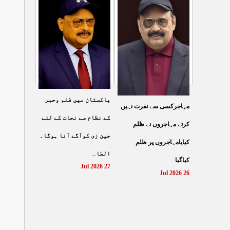
شہادت پر متحدہ قومی
سے ہولی کھیلنابند کی جائے،
...
موو
...
الطاف حسین
29 Jul 2026
29 Jul 2026
پاکستان میں ظلم وجبر
مہاجرکسی سے نفرت نہیں
کے نظام سے نجات کے لئے
کرتے مہاجروں نے ظلم
جین زی کوآگے آنا ہوگا۔
کیایامہاجروں پر ظلم
...
الطا
...
کیاگیا
27 Jul 2026
26 Jul 2026