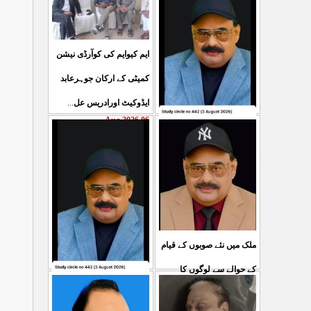
ایم کیوایم کی کوآرڈی نیشن
کمیٹی کے ارکان جوہرعابد
...
ایڈوکیٹ اورادریس عل
06 Aug 2026
حکومت پاکستان کی جانب
سے آزادکشمیرالیکشن کی
صحیح رپورٹنگ کرنے والے
...
ص
05 Aug 2026
ملک میں نئے صوبوں کے قیام
کے حوالے سے لوگوں کا
کشمیرکا کونہ کونہ لہو
...
مطالبہ بالکل درست ہے۔ ا
لہو ہے لیکن حکومت کواس