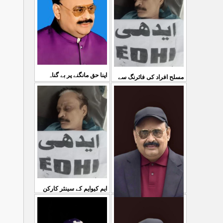
03 Aug 2026
کی کوئی پرواہ نہیں ہے
...
04 Aug 2026
اپنا حق مانگنے پر بے گناہ
مسلح افراد کی فائرنگ سے
کشمیریوں کو گولیاں مارکر
ایم کیوایم کے سینئر کارکن
...
شہ رگ کوکاٹ دیا گی
...
سمیع الدین رحمانی ک
31 Jul 2026
30 Jul 2026
ایم کیوایم کے سینئر کارکن
سمیع الدین رحمانی کی
معصوم کشمیریوں کے خون