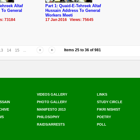
ehreek Altaf
Part 1: Quaid-E-Tehreek Altaf
 To General
Hussain Address To General
Workers Meeti
s: 73184
17 Jan 2016 Views: 75645
Items
25
to
36
of
981
13
14
15
...
VIDEOS GALLERY
LINKS
SSAIN
PHOTO GALLERY
STUDY CIRCLE
CHIVE
MANIFESTO 2013
FIKRI NISHIST
WS
PHILOSOPHY
POETRY
RAIDS/ARRESTS
POLL