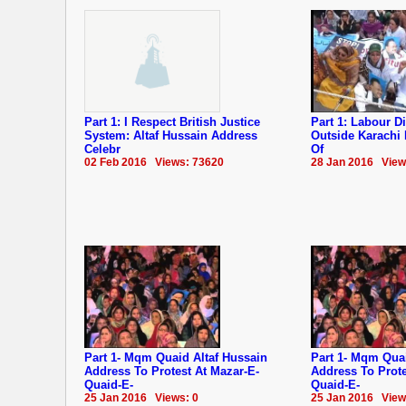
Part 1: I Respect British Justice
Part 1: Labour Di
System: Altaf Hussain Address
Outside Karachi
Celebr
Of
02 Feb 2016 Views: 73620
28 Jan 2016 View
Part 1- Mqm Quaid Altaf Hussain
Part 1- Mqm Quai
Address To Protest At Mazar-E-
Address To Prote
Quaid-E-
Quaid-E-
25 Jan 2016 Views: 0
25 Jan 2016 View