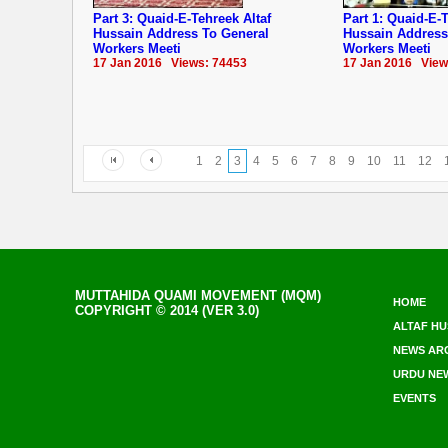
Part 3: Quaid-E-Tehreek Altaf
Part 1: Quaid-E-T
Hussain Address To General
Hussain Address
Workers Meeti
Workers Meeti
17 Jan 2016 Views: 74453
17 Jan 2016 View
1
2
3
4
5
6
7
8
9
10
11
12
MUTTAHIDA QUAMI MOVEMENT (MQM)
HOME
COPYRIGHT © 2014 (VER 3.0)
ALTAF HU
NEWS AR
URDU NE
EVENTS