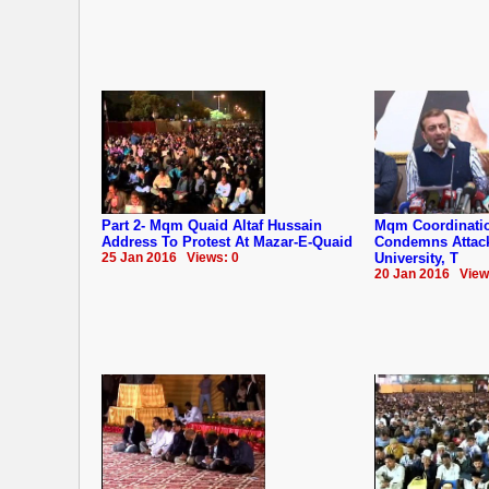
Part 2- Mqm Quaid Altaf Hussain
Mqm Coordinati
Address To Protest At Mazar-E-Quaid
Condemns Attac
25 Jan 2016 Views: 0
University, T
20 Jan 2016 View