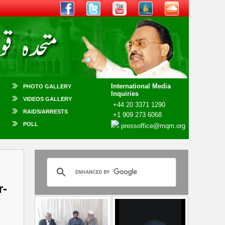
International Media
PHOTO GALLERY
Inquiries
VIDEOS GALLERY
+44 20 3371 1290
RAIDS/ARRESTS
+1 909 273 6068
POLL
pressoffice@mqm.org
r-