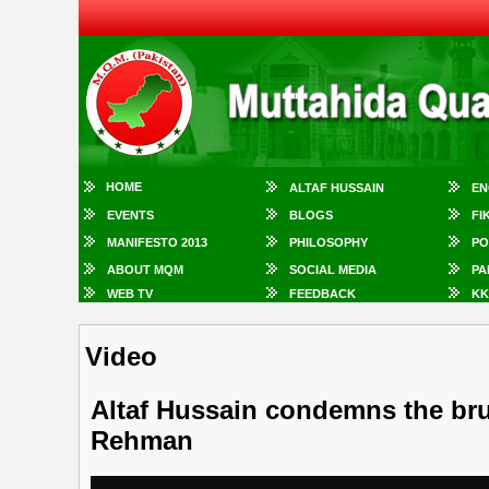
HOME
ALTAF HUSSAIN
EN
EVENTS
BLOGS
FI
MANIFESTO 2013
PHILOSOPHY
PO
ABOUT MQM
SOCIAL MEDIA
PA
WEB TV
FEEDBACK
KK
Video
Altaf Hussain condemns the bru
Rehman