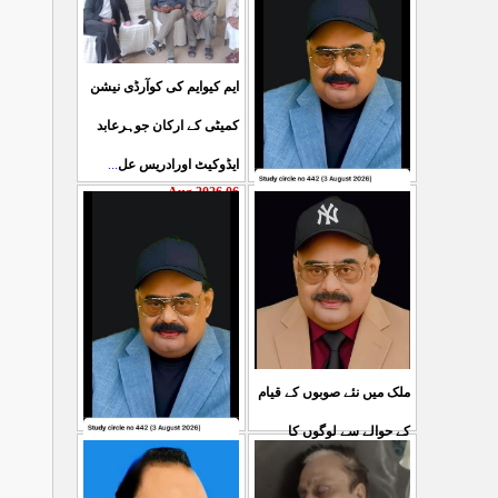
ایم کیوایم کی کوآرڈی نیشن
کمیٹی کے ارکان جوہرعابد
...
ایڈوکیٹ اورادریس عل
06 Aug 2026
حکومت پاکستان کی جانب
سے آزادکشمیرالیکشن کی
صحیح رپورٹنگ کرنے والے
...
ص
05 Aug 2026
ملک میں نئے صوبوں کے قیام
کے حوالے سے لوگوں کا
کشمیرکا کونہ کونہ لہو
...
مطالبہ بالکل درست ہے۔ ا
لہو ہے لیکن حکومت کواس