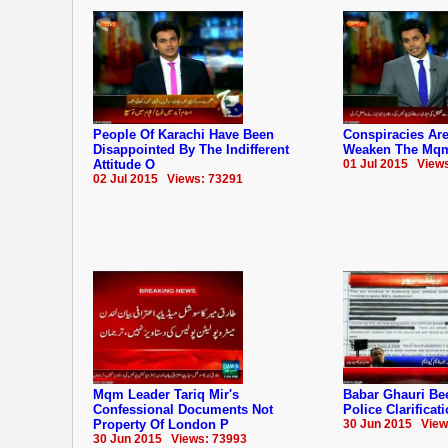
People Of Karachi Have Been
Conspiracies Ar
Disappointed By The Indifferent
Weaken The Mqm:
Attitude O
01 Jul 2015 View
02 Jul 2015 Views: 73291
Mqm Leader Tariq Mir's
Babar Ghauri Be
Confessional Documents Not
Police Clarificat
Property Of London P
30 Jun 2015 View
30 Jun 2015 Views: 73993