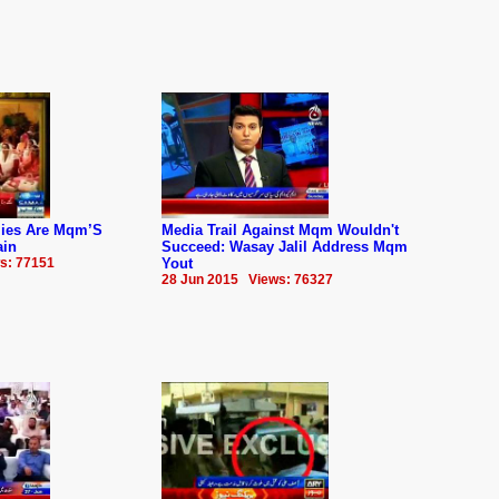
mies Are Mqm’S
Media Trail Against Mqm Wouldn't
ain
Succeed: Wasay Jalil Address Mqm
s: 77151
Yout
28 Jun 2015 Views: 76327