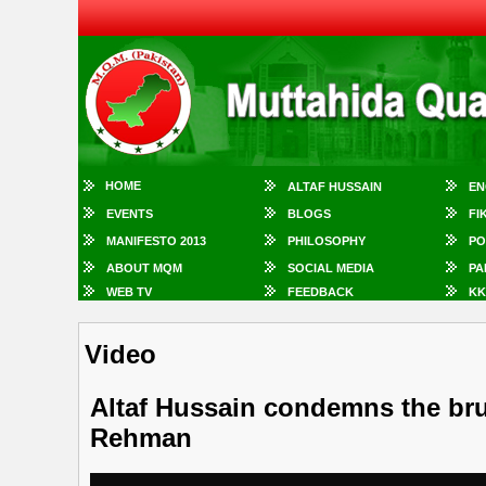
HOME
ALTAF HUSSAIN
EN
EVENTS
BLOGS
FI
MANIFESTO 2013
PHILOSOPHY
PO
ABOUT MQM
SOCIAL MEDIA
PA
WEB TV
FEEDBACK
KK
Video
Altaf Hussain condemns the bru
Rehman