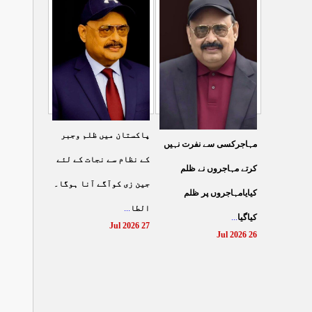
شہادت پر متحدہ قومی
سے ہولی کھیلنابند کی جائے،
...
موو
...
الطاف حسین
29 Jul 2026
29 Jul 2026
پاکستان میں ظلم وجبر
مہاجرکسی سے نفرت نہیں
کے نظام سے نجات کے لئے
کرتے مہاجروں نے ظلم
جین زی کوآگے آنا ہوگا۔
کیایامہاجروں پر ظلم
...
الطا
...
کیاگیا
27 Jul 2026
26 Jul 2026