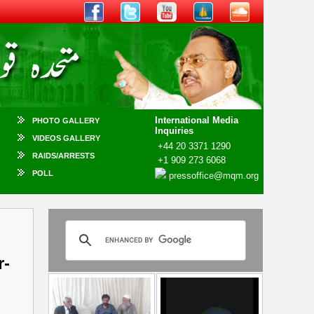
International Media
PHOTO GALLERY
Inquiries
VIDEOS GALLERY
+44 20 3371 1290
RAIDS/ARRESTS
+1 909 273 6068
POLL
pressoffice@mqm.org
r-