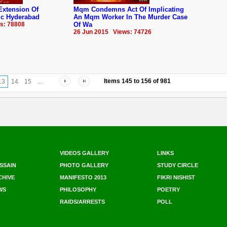
Extension Of
Mqm Condemns Act Of Implicating
mc ‪Hyderabad
An Mqm Worker In The Murder Case
s: 78808
Of Wa
26 Jun 2015 Views: 74726
Items
145
to
156
of
981
13
14
15
...
VIDEOS GALLERY
LINKS
SSAIN
PHOTO GALLERY
STUDY CIRCLE
CHIVE
MANIFESTO 2013
FIKRI NISHIST
WS
PHILOSOPHY
POETRY
RAIDS/ARRESTS
POLL