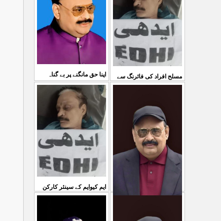
03 Aug 2026
کی کوئی پرواہ نہیں ہے
...
04 Aug 2026
اپنا حق مانگنے پر بے گناہ
مسلح افراد کی فائرنگ سے
کشمیریوں کو گولیاں مارکر
ایم کیوایم کے سینئر کارکن
...
شہ رگ کوکاٹ دیا گی
...
سمیع الدین رحمانی ک
31 Jul 2026
30 Jul 2026
ایم کیوایم کے سینئر کارکن
سمیع الدین رحمانی کی
معصوم کشمیریوں کے خون