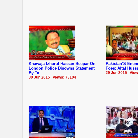
Khawaja Izharul Hassan Beepar On
Pakistan’S Ene
London Police Disowns Statement
Foes: Altaf Huss
By Ta
29 Jun 2015 View
30 Jun 2015 Views: 73104