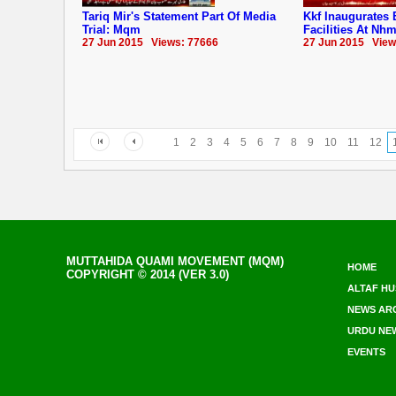
Tariq Mir's Statement Part Of Media
Kkf Inaugurates 
Trial: Mqm
Facilities At Nh
27 Jun 2015 Views: 77666
27 Jun 2015 View
1
2
3
4
5
6
7
8
9
10
11
12
MUTTAHIDA QUAMI MOVEMENT (MQM)
HOME
COPYRIGHT © 2014 (VER 3.0)
ALTAF HU
NEWS AR
URDU NE
EVENTS