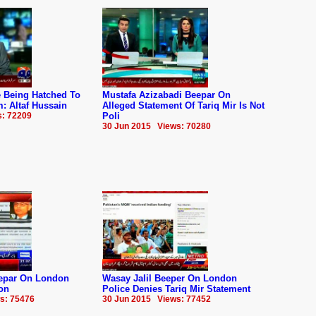
e Being Hatched To
Mustafa Azizabadi Beepar On
 Altaf Hussain
Alleged Statement Of Tariq Mir Is Not
s: 72209
Poli
30 Jun 2015 Views: 70280
epar On London
Wasay Jalil Beeper On London
ion
Police Denies Tariq Mir Statement
s: 75476
30 Jun 2015 Views: 77452