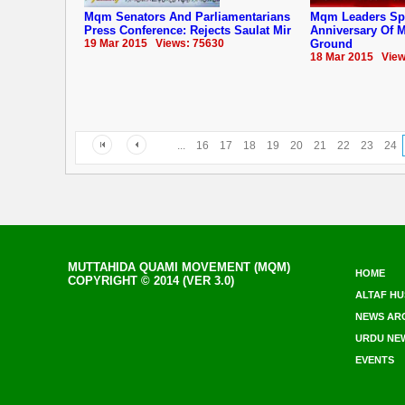
Mqm Senators And Parliamentarians
Mqm Leaders Sp
Press Conference: Rejects Saulat Mir
Anniversary Of ‪‎
19 Mar 2015 Views: 75630
Ground
18 Mar 2015 View
...
16
17
18
19
20
21
22
23
24
MUTTAHIDA QUAMI MOVEMENT (MQM)
HOME
COPYRIGHT © 2014 (VER 3.0)
ALTAF HU
NEWS AR
URDU NE
EVENTS