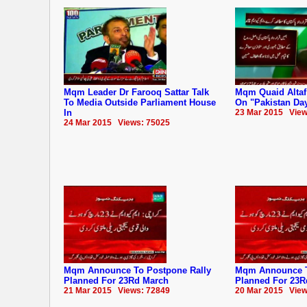
Mqm Leader Dr Farooq Sattar Talk
Mqm Quaid Altaf
To Media Outside Parliament House
On "Pakistan Da
In
23 Mar 2015 View
24 Mar 2015 Views: 75025
Mqm Announce To Postpone Rally
Mqm Announce T
Planned For 23Rd March
Planned For 23R
21 Mar 2015 Views: 72849
20 Mar 2015 View