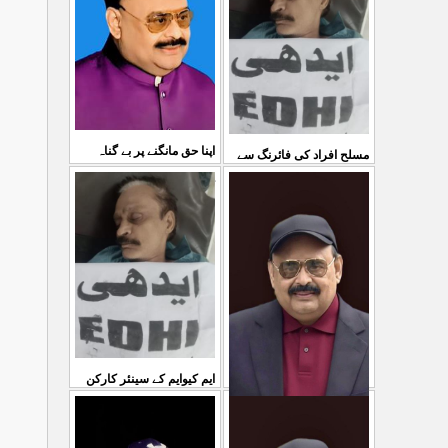
03 Aug 2026
کی کوئی پرواہ نہیں ہے
...
04 Aug 2026
اپنا حق مانگنے پر بے گناہ
مسلح افراد کی فائرنگ سے
کشمیریوں کو گولیاں مارکر
ایم کیوایم کے سینئر کارکن
...
شہ رگ کوکاٹ دیا گی
...
سمیع الدین رحمانی ک
31 Jul 2026
30 Jul 2026
ایم کیوایم کے سینئر کارکن
سمیع الدین رحمانی کی
معصوم کشمیریوں کے خون