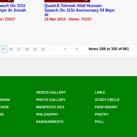
eech On 31St
Quaid-E-Tehreek Altaf Hussain
Mqm‬ At Jinnah
Speech On 31St Anniversary Of ‪‎Mqm‬
At
s: 72837
18 Mar 2015 Views: 75257
Items
289
to
300
of
981
25
26
27
28
29
30
...
VIDEOS GALLERY
LINKS
SSAIN
PHOTO GALLERY
STUDY CIRCLE
CHIVE
MANIFESTO 2013
FIKRI NISHIST
WS
PHILOSOPHY
POETRY
RAIDS/ARRESTS
POLL