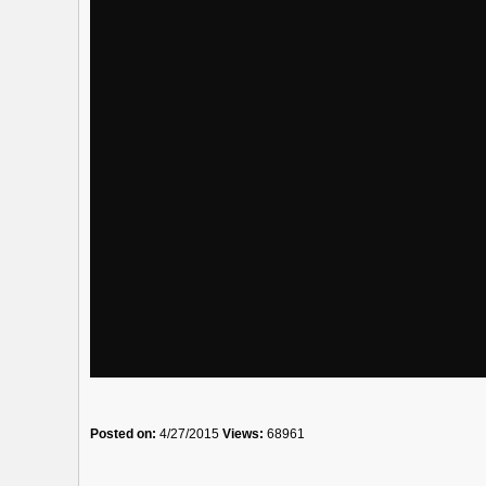
Posted on:
4/27/2015
Views:
68961