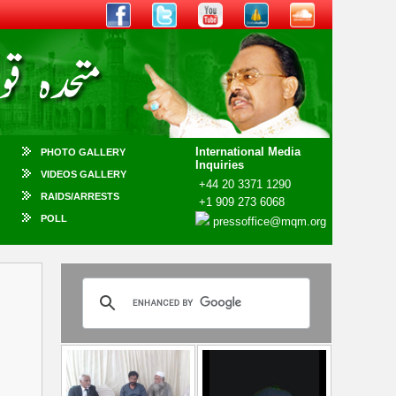
International Media
PHOTO GALLERY
Inquiries
VIDEOS GALLERY
+44 20 3371 1290
RAIDS/ARRESTS
+1 909 273 6068
POLL
pressoffice@mqm.org