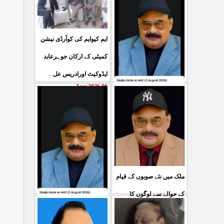
ایم کیوایم کی کوآرڈی نیشن
کمیٹی کے ارکان جوہرعابد
...
ایڈوکیٹ اورادریس عل
06 Aug 2026
حکومت پاکستان کی جانب
سے آزادکشمیرالیکشن کی
صحیح رپورٹنگ کرنے والے
...
ص
05 Aug 2026
ملک میں نئے صوبوں کے قیام
کے حوالے سے لوگوں کا
کشمیرکا کونہ کونہ لہو
...
مطالبہ بالکل درست ہے۔ ا
لہو ہے لیکن حکومت کواس