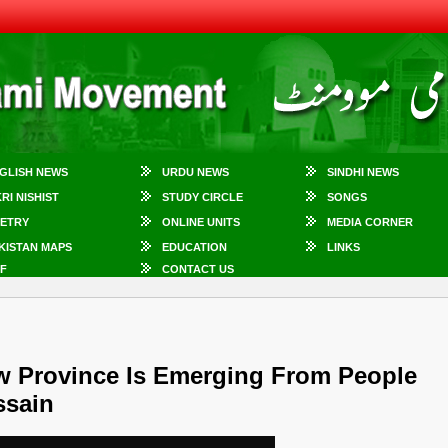
GLISH NEWS
URDU NEWS
SINDHI NEWS
KRI NISHIST
STUDY CIRCLE
SONGS
ETRY
ONLINE UNITS
MEDIA CORNER
KISTAN MAPS
EDUCATION
LINKS
F
CONTACT US
w Province Is Emerging From People
ssain