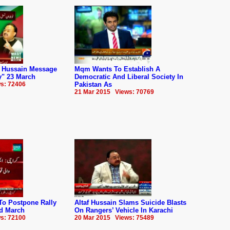
 Hussain Message
Mqm Wants To Establish A
y" 23 March
Democratic And Liberal Society In
s: 72406
Pakistan As
21 Mar 2015 Views: 70769
o Postpone Rally
Altaf Hussain Slams Suicide Blasts
d March
On Rangers’ Vehicle In Karachi
s: 72100
20 Mar 2015 Views: 75489