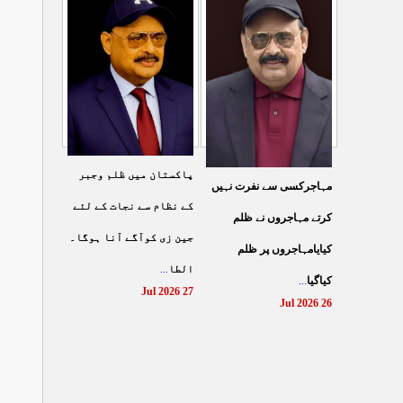
شہادت پر متحدہ قومی
سے ہولی کھیلنابند کی جائے،
...
موو
...
الطاف حسین
29 Jul 2026
29 Jul 2026
پاکستان میں ظلم وجبر
مہاجرکسی سے نفرت نہیں
کے نظام سے نجات کے لئے
کرتے مہاجروں نے ظلم
جین زی کوآگے آنا ہوگا۔
کیایامہاجروں پر ظلم
...
الطا
...
کیاگیا
27 Jul 2026
26 Jul 2026