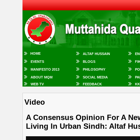
HOME
ALTAF HUSSAIN
EN
EVENTS
BLOGS
FI
MANIFESTO 2013
PHILOSOPHY
PO
ABOUT MQM
SOCIAL MEDIA
PA
WEB TV
FEEDBACK
KK
Video
A Consensus Opinion For A Ne
Living In Urban Sindh: Altaf Hu