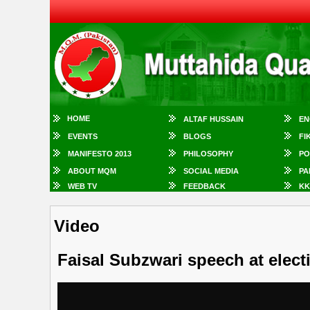
HOME
ALTAF HUSSAIN
EN
EVENTS
BLOGS
FI
MANIFESTO 2013
PHILOSOPHY
PO
ABOUT MQM
SOCIAL MEDIA
PA
WEB TV
FEEDBACK
KK
Video
Faisal Subzwari speech at elect