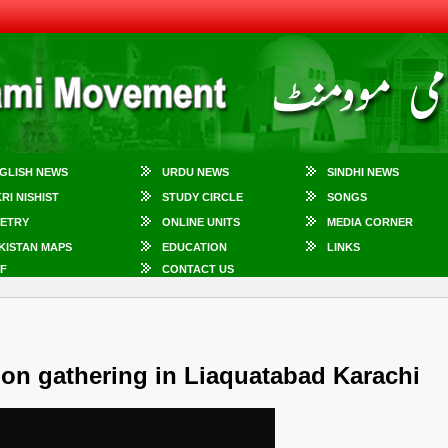
GLISH NEWS
URDU NEWS
SINDHI NEWS
KRI NISHIST
STUDY CIRCLE
SONGS
ETRY
ONLINE UNITS
MEDIA CORNER
KISTAN MAPS
EDUCATION
LINKS
F
CONTACT US
ion gathering in Liaquatabad Karachi