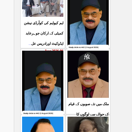
ایم کیوایم کی کوآرڈی نیشن
کمیٹی کے ارکان جوہرعابد
...
ایڈوکیٹ اورادریس عل
06 Aug 2026
حکومت پاکستان کی جانب
سے آزادکشمیرالیکشن کی
صحیح رپورٹنگ کرنے والے
...
ص
05 Aug 2026
ملک میں نئے صوبوں کے قیام
کے حوالے سے لوگوں کا
کشمیرکا کونہ کونہ لہو
...
مطالبہ بالکل درست ہے۔ ا
لہو ہے لیکن حکومت کواس