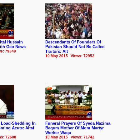
taf Hussain
Descendants Of Founders Of
With Geo News
Pakistan Should Not Be Called
s: 79349
Traitors: Alt
10 May 2015 Views: 72952
d Load-Shedding In
Funeral Prayers Of Syeda Nazima
ming Acute: Altaf
Begum Mother Of Mqm Martyr
Worker Waqa
s: 72608
10 May 2015 Views: 71742