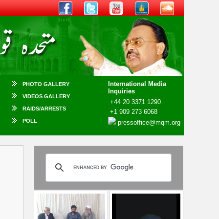
International Media
PHOTO GALLERY
Inquiries
VIDEOS GALLERY
+44 20 3371 1290
RAIDS/ARRESTS
+1 909 273 6068
POLL
pressoffice@mqm.org