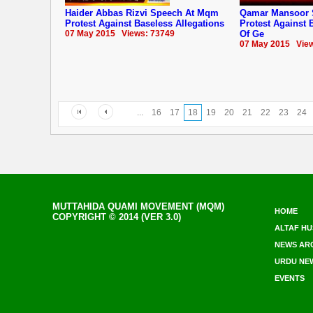
Haider Abbas Rizvi Speech At Mqm
Qamar Mansoor 
Protest Against Baseless Allegations
Protest Against 
07 May 2015 Views: 73749
Of Ge
07 May 2015 View
...
16
17
18
19
20
21
22
23
24
MUTTAHIDA QUAMI MOVEMENT (MQM)
HOME
COPYRIGHT © 2014 (VER 3.0)
ALTAF HU
NEWS AR
URDU NE
EVENTS