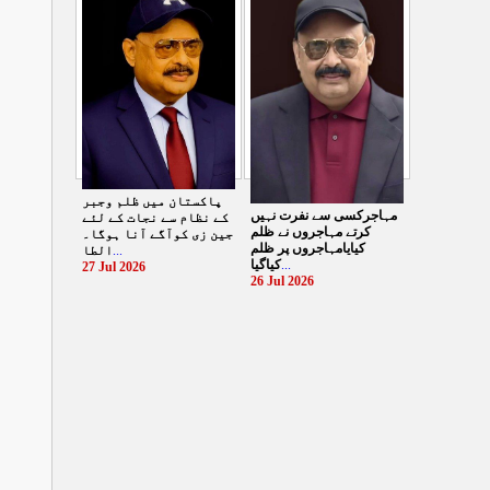
الطاف حسین
...
29 Jul 2026
پاکستان میں ظلم وجبر
مہاجرکسی سے نفرت نہیں
کے نظام سے نجات کے لئے
کرتے مہاجروں نے ظلم
جین زی کوآگے آنا ہوگا۔
کیایامہاجروں پر ظلم
الطا
...
کیاگیا
...
27 Jul 2026
26 Jul 2026