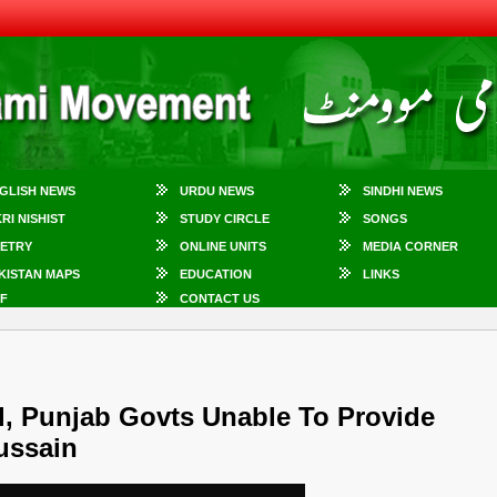
GLISH NEWS
URDU NEWS
SINDHI NEWS
KRI NISHIST
STUDY CIRCLE
SONGS
ETRY
ONLINE UNITS
MEDIA CORNER
KISTAN MAPS
EDUCATION
LINKS
F
CONTACT US
l, Punjab Govts Unable To Provide
ussain