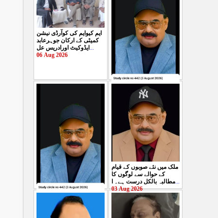
ایم کیوایم کی کوآرڈی نیشن
کمیٹی کے ارکان جوہرعابد
ایڈوکیٹ اورادریس عل
...
06 Aug 2026
حکومت پاکستان کی جانب
سے آزادکشمیرالیکشن کی
صحیح رپورٹنگ کرنے والے
ص
...
05 Aug 2026
ملک میں نئے صوبوں کے قیام
کے حوالے سے لوگوں کا
مطالبہ بالکل درست ہے۔ ا
...
03 Aug 2026
کشمیرکا کونہ کونہ لہو
لہو ہے لیکن حکومت کواس
کی کوئی پرواہ نہیں ہے
...