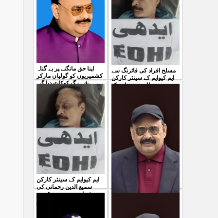
04 Aug 2026
اپنا حق مانگنے پر بے گناہ
مسلح افراد کی فائرنگ سے
کشمیریوں کو گولیاں مارکر
ایم کیوایم کے سینئر کارکن
شہ رگ کوکاٹ دیا گی
...
سمیع الدین رحمانی ک
...
31 Jul 2026
30 Jul 2026
ایم کیوایم کے سینئر کارکن
سمیع الدین رحمانی کی
شہادت پر متحدہ قومی
موو
...
معصوم کشمیریوں کے خون
29 Jul 2026
سے ہولی کھیلنابند کی جائے،