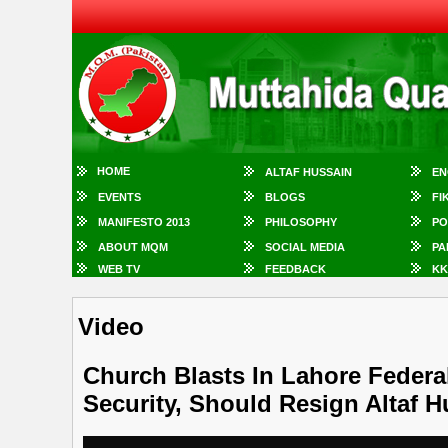
HOME
ALTAF HUSSAIN
EN
EVENTS
BLOGS
FI
MANIFESTO 2013
PHILOSOPHY
PO
ABOUT MQM
SOCIAL MEDIA
PA
WEB TV
FEEDBACK
KK
Video
Church Blasts In Lahore Federa
Security, Should Resign Altaf H