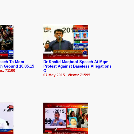
eech To ‪‎Mqm‬
Dr Khalid Maqbool Speech At Mqm
ah Ground 10.05.15
Protest Against Baseless Allegations
s: 71100
O
07 May 2015 Views: 71595