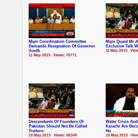
Mqm Coordination Committee
Mqm Quaid Mr Al
Demands Resignation Of Governor
Exclusive Talk 
Sindh
11 May 2015 View
11 May 2015 Views: 76771
Descendants Of Founders Of
Water Crisis An
‪‎Pakistan‬ Should Not Be Called
Karachi Are Beco
Traitors:
Hu
10 May 2015 Views: 68340
10 May 2015 View