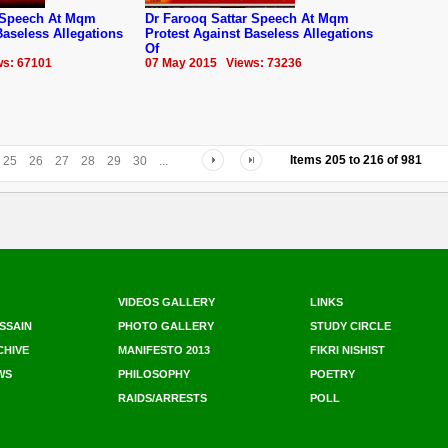
Speech At Mqm
Dr Farooq Sattar Speech At Mqm
Baseless Allegations
Protest Against Baseless Allegations
Of
s: 67101
07 May 2015 Views: 73236
Items
205
to
216
of
981
25
26
27
28
29
30
...
VIDEOS GALLERY
LINKS
SSAIN
PHOTO GALLERY
STUDY CIRCLE
CHIVE
MANIFESTO 2013
FIKRI NISHIST
WS
PHILOSOPHY
POETRY
RAIDS/ARRESTS
POLL