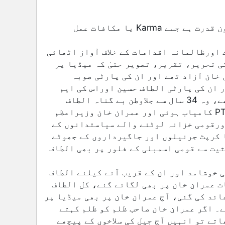
عمران خان اور ان کی پارٹی کے خلاف آج جو ہورہا ہے وہ قانون قدرت ہے جسے Karma یا مکافات عمل 
جب الطاف حسین نے کرپٹ جرنیلوں اور جاگیرداروں کی آمریت اورظالمانہ اقدامات کے خلاف آواز اٹھائی 
تو ستمبر2015ء میں لاہورہائی کورٹ کے ذریعے الطاف حسین کی تحریر، تقریر، تصویر حتیٰ کہ میڈیا پر 
میرا نام تک لینے پر پابندی عائد کردی گئی، اس وقت عمران خان آزاد تھے اور ان کی پارٹی صوبہ 
خیبرپختونخوا میں برسراقتدار تھی، اس وقت عمران خان اور ان کی پارٹی الطاف حسین اوراس کی ایم 
کیوایم کے بارے میں اسٹیبلشمنٹ کے بیانیہ کو دہرارہے تھے، وہ 34 سال سے جلاوطن بے گناہ الطاف 
حسین کو دہشت گرد کہا کرتے تھے۔ 2018ء کے انتخابات میں PTI کامیاب ہوئی اور عمران خان وزیراعظم 
بن گئے تو کیا انہوں نے فوج کےکرپٹ جرنیلوں، افسرشاہی اورقومی خزانہ لوٹنے والے سیاستدانوں کے 
دور میں الطاف حسین پر لگائی گئی پابندی کی مخالفت کی یا کرپٹ جرنیلوں اور جاگیرداروں کے جھوٹے 
بیانیے کو دوہرایا؟ حتیٰ کہ عمران خان نے وزیراعظم کی حیثیت سے قومی اسمبلی کے فلور پر بھی الطاف 
قدرت کا مکافات عمل دیکھئے کہ عمران خان فوجی جرنیلوں کی خوشامد اور ان کے قریب آنے کیلئے الطاف 
حسین کو ملک دشمن اور دہشت گرد کہا کرتے تھے، وہی الزامات عمران خان پر بھی لگائے گئے، کل الطاف 
حسین پر پابندی لگائی گئی، اس کانام تک لینے پر پابندی عائد کی گئی، آج عمران خان پر بھی میڈیا پر 
پابندی ہے حتیٰ کہ عمران خان کا نام لینے پر بھی پابندی ہے۔ اگر عمران خان صاحب ظلم کو ظلم کہتے 
اور ایم کیوایم اور الطاف حسین پر مظالم کے خلاف آواز اٹھاتے تو انہیں آج جیل کی سلاخوں کے پیچھے 