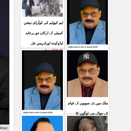
ایم کیوایم کی کوآرڈی نیشن
کمیٹی کے ارکان جوہرعابد
ایڈوکیٹ اورادریس عل
...
06 Aug 2026
حکومت پاکستان کی جانب
سے آزادکشمیرالیکشن کی
صحیح رپورٹنگ کرنے والے
ص
...
05 Aug 2026
ملک میں نئے صوبوں کے قیام
کے حوالے سے لوگوں کا
کشمیرکا کونہ کونہ لہو
مطالبہ بالکل درست ہے۔ ا
...
لہو ہے لیکن حکومت کواس