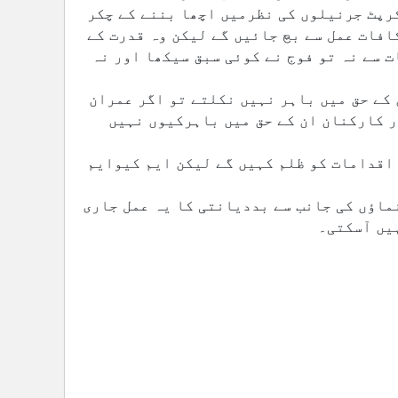
زندگی نہیں گزارنی پڑتی۔ عمران خان سمجھ رہے تھے کہ وہ کرپٹ جرنیلوں کی نظرمیں اچھا بننے کے چکر 
میں الطاف حسین کے خلاف جھوٹے الزامات دہرا کر قدرت کے مکافات عمل سے بچ جائیں گے لیکن وہ قدرت کے 
مکافات عمل سے نہیں بچ سکے لیکن افسوس ماضی کے تلخ تجربات سے نہ تو فوج نے کوئی سبق سیکھا اور نہ 
تحریک انصاف کے رہنما کہتے تھے کہ MQM والے الطاف حسین کے حق میں باہر نہیں نکلتے تو اگر عمران 
خان صاحب بہت مقبول ہیں تو PTI کے لیڈران،  عہدیداران اور کارکنان ان کے حق میں باہرکیوں نہیں 
وہ اگر عمران خان اور پی ٹی آئی کے خلاف حکومت کے ظالمانہ اقدامات کو ظلم کہیں گے لیکن ایم کیوایم 
میں یہ واضح کردینا چاہتا ہوں کہ اگر تحریک انصاف کے رہنماؤں کی جانب سے بددیانتی کا یہ عمل جاری 