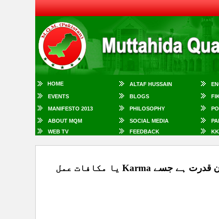
HOME
ALTAF HUSSAIN
EN
EVENTS
BLOGS
FI
MANIFESTO 2013
PHILOSOPHY
PO
ABOUT MQM
SOCIAL MEDIA
PA
WEB TV
FEEDBACK
KK
عمران خان اور ان کی پارٹی کے خلاف آج جو ہورہا ہے وہ قانون قدرت ہے جسے Karma یا مکافات عمل