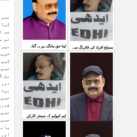
03 Aug 2026
کی کوئی پرواہ نہیں ہے
...
04 Aug 2026
اپنا حق مانگنے پر بے گناہ
مسلح افراد کی فائرنگ سے
کشمیریوں کو گولیاں مارکر
ایم کیوایم کے سینئر کارکن
شہ رگ کوکاٹ دیا گی
...
سمیع الدین رحمانی ک
...
31 Jul 2026
30 Jul 2026
ایم کیوایم کے سینئر کارکن
سمیع الدین رحمانی کی
معصوم کشمیریوں کے خون