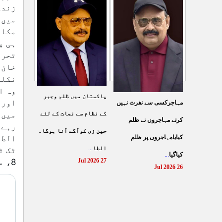
شہادت پر متحدہ قومی
سے ہولی کھیلنابند کی جائے،
موو
...
الطاف حسین
...
29 Jul 2026
29 Jul 2026
پاکستان میں ظلم وجبر
مہاجرکسی سے نفرت نہیں
کے نظام سے نجات کے لئے
کرتے مہاجروں نے ظلم
جین زی کوآگے آنا ہوگا۔
کیایامہاجروں پر ظلم
الطا
...
کیاگیا
...
8، مئی 2026ء
27 Jul 2026
26 Jul 2026