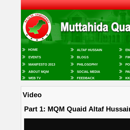
HOME
ALTAF HUSSAIN
EN
EVENTS
BLOGS
FI
MANIFESTO 2013
PHILOSOPHY
PO
ABOUT MQM
SOCIAL MEDIA
PA
WEB TV
FEEDBACK
KK
Video
Part 1: MQM Quaid Altaf Hussai