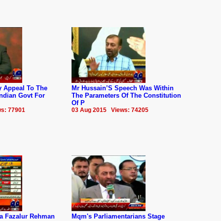
y Appeal To The
Mr Hussain’S Speech Was Within
ndian Govt For
The Parameters Of The Constitution
Of P
s: 77901
03 Aug 2015 Views: 74205
na Fazalur Rehman
Mqm's Parliamentarians Stage