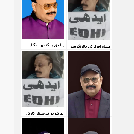
03 Aug 2026
کی کوئی پرواہ نہیں ہے
...
04 Aug 2026
اپنا حق مانگنے پر بے گناہ
مسلح افراد کی فائرنگ سے
کشمیریوں کو گولیاں مارکر
ایم کیوایم کے سینئر کارکن
...
شہ رگ کوکاٹ دیا گی
...
سمیع الدین رحمانی ک
31 Jul 2026
30 Jul 2026
ایم کیوایم کے سینئر کارکن
سمیع الدین رحمانی کی
معصوم کشمیریوں کے خون