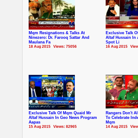
Mqm Resignations & Talks At
Exclusive Talk 
Ninezero: Dr. Farooq Sattar And
Altaf Hussain In
Maulana Fa
Spot Li
18 Aug 2015 Views: 75056
16 Aug 2015 View
Exclusive Talk Of Mqm Quaid Mr
Rangers Don't A
Altaf Hussain In Geo News Program
To Celebrate In
Aapas
Mqm
15 Aug 2015 Views: 82965
14 Aug 2015 View