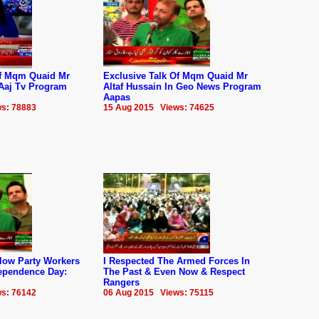
Of Mqm Quaid Mr
Exclusive Talk Of Mqm Quaid Mr
 Aaj Tv Program
Altaf Hussain In Geo News Program
Aapas
s: 78883
15 Aug 2015 Views: 74625
llow Party Workers
I Respected The Armed Forces In
dependence Day:
The Past & Even Now & Respect
Rangers
s: 76142
06 Aug 2015 Views: 75115