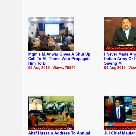
Mqm's M.Anwar Gives A Shut Up
I Never Made An
Call To All Those Who Propagate
Indian Army Or I
Him To B
Saving M
05 Aug 2015 Views: 75846
04 Aug 2015 View
Altaf Hussain Address To Annual
Jui Chief Maula