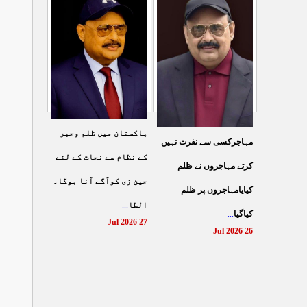
شہادت پر متحدہ قومی
سے ہولی کھیلنابند کی جائے،
...
موو
...
الطاف حسین
29 Jul 2026
29 Jul 2026
پاکستان میں ظلم وجبر
مہاجرکسی سے نفرت نہیں
کے نظام سے نجات کے لئے
کرتے مہاجروں نے ظلم
جین زی کوآگے آنا ہوگا۔
کیایامہاجروں پر ظلم
...
الطا
...
کیاگیا
27 Jul 2026
26 Jul 2026