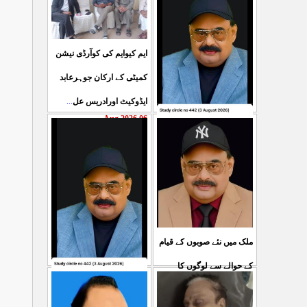
ایم کیوایم کی کوآرڈی نیشن
کمیٹی کے ارکان جوہرعابد
...
ایڈوکیٹ اورادریس عل
06 Aug 2026
حکومت پاکستان کی جانب
سے آزادکشمیرالیکشن کی
صحیح رپورٹنگ کرنے والے
...
ص
05 Aug 2026
ملک میں نئے صوبوں کے قیام
کے حوالے سے لوگوں کا
کشمیرکا کونہ کونہ لہو
...
مطالبہ بالکل درست ہے۔ ا
لہو ہے لیکن حکومت کواس