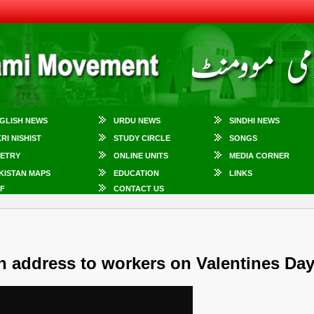
GLISH NEWS
URDU NEWS
SINDHI NEWS
KRI NISHIST
STUDY CIRCLE
SONGS
ETRY
ONLINE UNITS
MEDIA CORNER
KISTAN MAPS
EDUCATION
LINKS
F
CONTACT US
n address to workers on Valentines Da