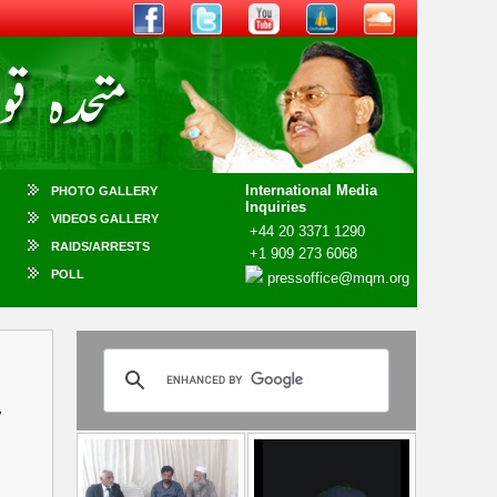
International Media
PHOTO GALLERY
Inquiries
VIDEOS GALLERY
+44 20 3371 1290
RAIDS/ARRESTS
+1 909 273 6068
POLL
pressoffice@mqm.org
y