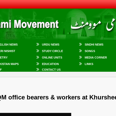
GLISH NEWS
URDU NEWS
SINDHI NEWS
KRI NISHIST
STUDY CIRCLE
SONGS
ETRY
ONLINE UNITS
MEDIA CORNER
KISTAN MAPS
EDUCATION
LINKS
F
CONTACT US
QM office bearers & workers at Khurshe