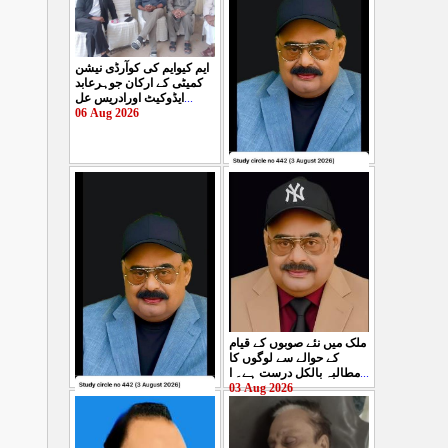
ایم کیوایم کی کوآرڈی نیشن
کمیٹی کے ارکان جوہرعابد
ایڈوکیٹ اورادریس عل
...
06 Aug 2026
حکومت پاکستان کی جانب
سے آزادکشمیرالیکشن کی
صحیح رپورٹنگ کرنے والے
ص
...
05 Aug 2026
ملک میں نئے صوبوں کے قیام
کے حوالے سے لوگوں کا
مطالبہ بالکل درست ہے۔ ا
...
03 Aug 2026
کشمیرکا کونہ کونہ لہو
لہو ہے لیکن حکومت کواس
کی کوئی پرواہ نہیں ہے
...