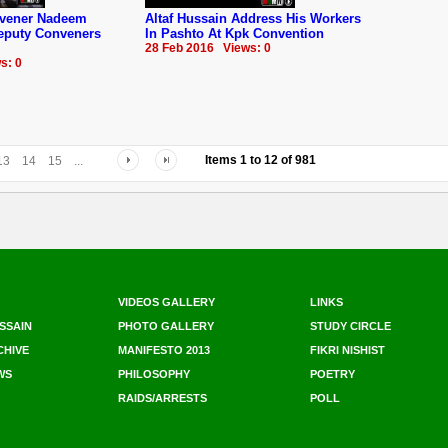
nvener Nadeem
Altaf Hussain Address His Workers
Deputy Conveners
In Pashto At Kpk Convention
28 Feb 2016 Views: 0
s: 0
Items
1
to
12
of
981
13
14
15
...
VIDEOS GALLERY
LINKS
SSAIN
PHOTO GALLERY
STUDY CIRCLE
CHIVE
MANIFESTO 2013
FIKRI NISHIST
WS
PHILOSOPHY
POETRY
RAIDS/ARRESTS
POLL