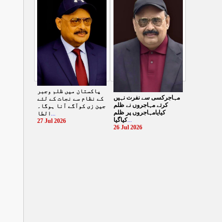
الطاف حسین
...
29 Jul 2026
پاکستان میں ظلم وجبر
مہاجرکسی سے نفرت نہیں
کے نظام سے نجات کے لئے
کرتے مہاجروں نے ظلم
جین زی کوآگے آنا ہوگا۔
کیایامہاجروں پر ظلم
الطا
...
کیاگیا
...
27 Jul 2026
26 Jul 2026