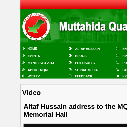
HOME
ALTAF HUSSAIN
EN
EVENTS
BLOGS
FI
MANIFESTO 2013
PHILOSOPHY
PO
ABOUT MQM
SOCIAL MEDIA
PA
WEB TV
FEEDBACK
KK
Video
Altaf Hussain address to the M
Memorial Hall