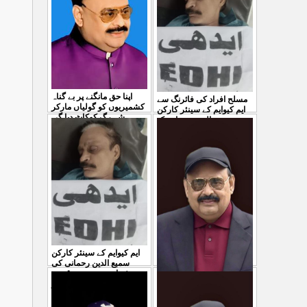
04 Aug 2026
اپنا حق مانگنے پر بے گناہ
مسلح افراد کی فائرنگ سے
کشمیریوں کو گولیاں مارکر
ایم کیوایم کے سینئر کارکن
شہ رگ کوکاٹ دیا گی
...
سمیع الدین رحمانی ک
...
31 Jul 2026
30 Jul 2026
ایم کیوایم کے سینئر کارکن
سمیع الدین رحمانی کی
شہادت پر متحدہ قومی
موو
...
معصوم کشمیریوں کے خون
29 Jul 2026
سے ہولی کھیلنابند کی جائے،