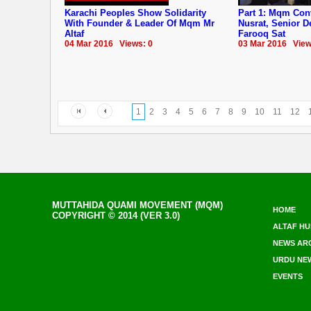
Karachi Peoples Show Solidarity
Part 1: Mqm Co
With Founder & Leader Of Mqm Mr
Nusrat, Senior 
Altaf
Farooq Sat
04 Mar 2016 Views: 0
03 Mar 2016 View
1
2
3
4
5
6
7
8
9
10
11
12
MUTTAHIDA QUAMI MOVEMENT (MQM)
HOME
COPYRIGHT © 2014 (VER 3.0)
ALTAF HU
NEWS AR
URDU NE
EVENTS