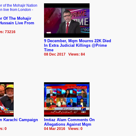
r Of The Mohajir
 Hussain Live From
s: 73216
9 December, Mqm Mourns 22K Died
In Extra Judicial Killings @Prime
Time
08 Dec 2017 Views: 84
n Karachi Campaign
Imtiaz Alam Comments On
Allegations Against Mqm
s: 0
04 Mar 2016 Views: 0