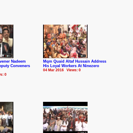
nvener Nadeem
Mqm Quaid Altaf Hussain Address
Deputy Conveners
His Loyal Workers At Ninezero
04 Mar 2016 Views: 0
s: 0