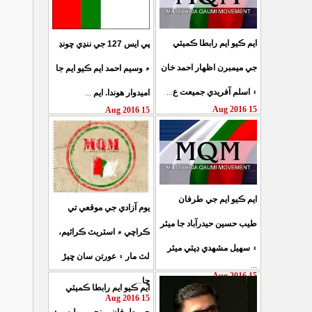
ايم ڪيو ايم رابطا ڪميٽي
پي ايس 127 جي ننڍي چونڊ
جي ميمبرن اظهار احمد خان
۾ وسيم احمد ايم ڪيو ايم جا
...
۽ اسلم آفريدي جميعت ع
...
اميدوار هوندا. ايم
15 Aug 2016
15 Aug 2016
ايم ڪيو ايم جي طرفان
يوم آزادي جي موقعي تي
طيب حسين حيدرآباد جا ميئر
ڪراچي ۾ اسٽريٽ ڪرائيم،
۽ سهيل مشهدي ڊپٽي ميئر
لٽ مار ۽ عورتن سان ڇيڙ
...
15 Aug 2016
...
ڇا
ايم ڪيو ايم رابطا ڪميٽي
15 Aug 2016