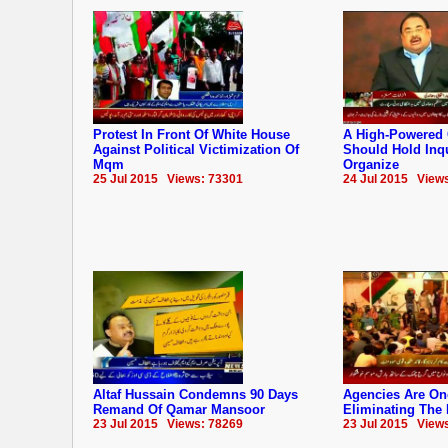
Protest In Front Of White House
A High-Powered
Against Political Victimization Of
Should Hold Inqu
Mqm
Organize
25 Jul 2015 Views: 73301
24 Jul 2015 View
Altaf Hussain Condemns 90 Days
Agencies Are On
Remand Of Qamar Mansoor
Eliminating The
23 Jul 2015 Views: 78269
23 Jul 2015 View