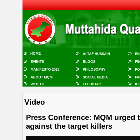
HOME
ALTAF HUSSAIN
EN
EVENTS
BLOGS
FI
MANIFESTO 2013
PHILOSOPHY
PO
ABOUT MQM
SOCIAL MEDIA
PA
WEB TV
FEEDBACK
KK
Video
Press Conference: MQM urged t
against the target killers