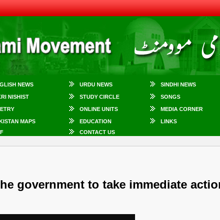
GLISH NEWS
URDU NEWS
SINDHI NEWS
KRI NISHIST
STUDY CIRCLE
SONGS
ETRY
ONLINE UNITS
MEDIA CORNER
KISTAN MAPS
EDUCATION
LINKS
F
CONTACT US
he government to take immediate actio