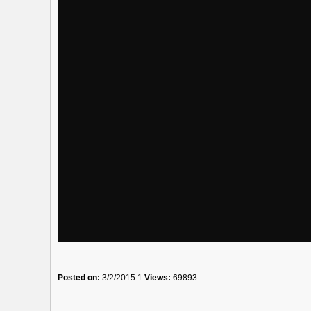
Posted on:
3/2/2015 1
Views:
69893