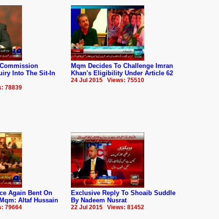
 Commission
Mqm Decides To Challenge Imran
iry Into The Sit-In
Khan's Eligibility Under Article 62
24 Jul 2015 Views: 75510
s: 78839
ce Again Bent On
Exclusive Reply To Shoaib Suddle
 Mqm: Altaf Hussain
By Nadeem Nusrat
s: 79664
22 Jul 2015 Views: 81452