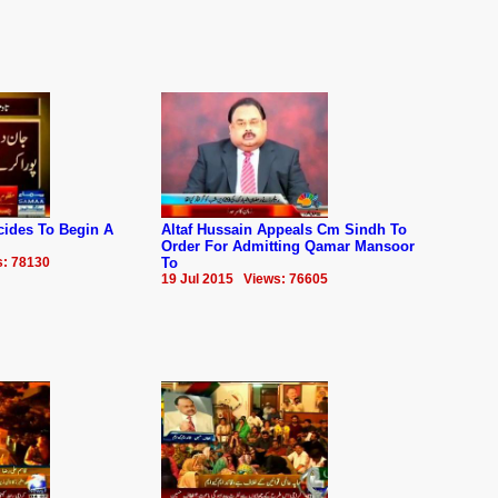
cides To Begin A
Altaf Hussain Appeals Cm Sindh To
Order For Admitting Qamar Mansoor
s: 78130
To
19 Jul 2015 Views: 76605