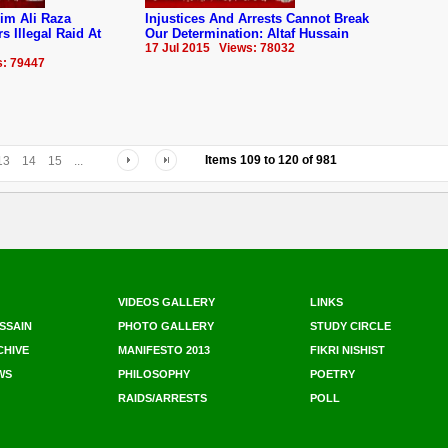
im Ali Raza
Injustices And Arrests Cannot Break
 Illegal Raid At
Our Determination: Altaf Hussain
17 Jul 2015 Views: 78032
s: 79447
Items
109
to
120
of
981
13
14
15
...
VIDEOS GALLERY
LINKS
SSAIN
PHOTO GALLERY
STUDY CIRCLE
CHIVE
MANIFESTO 2013
FIKRI NISHIST
WS
PHILOSOPHY
POETRY
RAIDS/ARRESTS
POLL