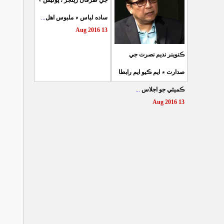
جي طرفان رينجر ، پوليس ۽
...
ساده لباس ۾ ملبوس اهل
13 Aug 2016
ڪنوينر نديم نصرت جي
صدارت ۾ ايم ڪيو ايم رابطا
...
ڪميٽي جو اجلاس
13 Aug 2016