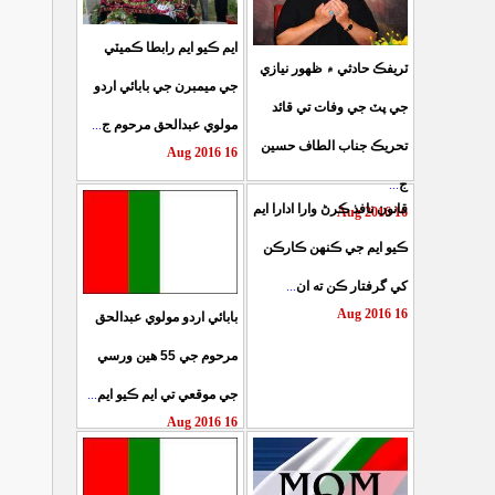
ايم ڪيو ايم رابطا ڪميٽي
ٽريفڪ حادثي ۾ ظهور نيازي
جي ميمبرن جي بابائي اردو
جي پٽ جي وفات تي قائد
...
مولوي عبدالحق مرحوم ج
تحريڪ جناب الطاف حسين
16 Aug 2016
...
ج
قانون نافذ ڪرڻ وارا ادارا ايم
16 Aug 2016
ڪيو ايم جي ڪنهن ڪارڪن
...
کي گرفتار ڪن ته ان
16 Aug 2016
بابائي اردو مولوي عبدالحق
مرحوم جي 55 هين ورسي
...
جي موقعي تي ايم ڪيو ايم
16 Aug 2016