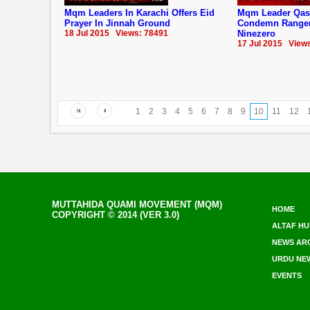
Mqm Leaders In Karachi Offers Eid
Mqm Leader Qas
Prayer In Jinnah Ground
Condemn Rangers
18 Jul 2015 Views: 78491
Ninezero
17 Jul 2015 View
1
2
3
4
5
6
7
8
9
10
11
12
MUTTAHIDA QUAMI MOVEMENT (MQM)
HOME
COPYRIGHT © 2014 (VER 3.0)
ALTAF HU
NEWS AR
URDU NE
EVENTS