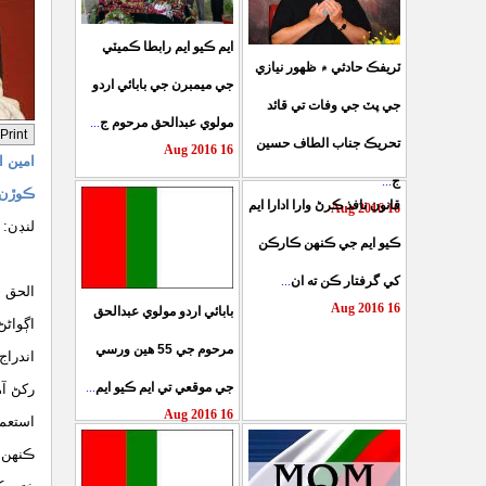
ايم ڪيو ايم رابطا ڪميٽي
ٽريفڪ حادثي ۾ ظهور نيازي
جي ميمبرن جي بابائي اردو
جي پٽ جي وفات تي قائد
مولوي عبدالحق مرحوم ج
...
تحريڪ جناب الطاف حسين
16 Aug 2016
امين 
ج
...
ڪوڙن 
قانون نافذ ڪرڻ وارا ادارا ايم
16 Aug 2016
لنڊن: 15 جون 2016
ڪيو ايم جي ڪنهن ڪارڪن
متحده
کي گرفتار ڪن ته ان
...
الحق 
16 Aug 2016
بابائي اردو مولوي عبدالحق
اڳواڻڻ
مرحوم جي 55 هين ورسي
اندراج
جي موقعي تي ايم ڪيو ايم
...
رکڻ آه
16 Aug 2016
استعما
ڪنهن ج