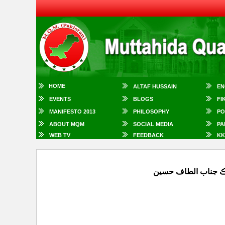
HOME
ALTAF HUSSAIN
EN
EVENTS
BLOGS
FI
MANIFESTO 2013
PHILOSOPHY
PO
ABOUT MQM
SOCIAL MEDIA
PA
WEB TV
FEEDBACK
KK
يڪ جناب الطاف حسين