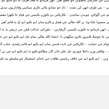
رڻ جي سازشي منصوبي جو حصو آهي. انهن فرمايو ته هڪ طرف ته ايم ڪيو ايم 
ي ۽ ٻئي طرف انهن کي تشدد ۽ ڏاڍ جو نشانو بڻائي ڪري سياسي وفاداريون تبديل
م جي اڳواڻڻ، چونڊن نمائندن ۽ ڪارڪنن تي ڪوڙن ڪيسن جي قيام جا ڪهڙا مقصد آ
منصوبا بڻايا ويا. پر الله تعالٰي جي فضل و ڪرم سان ايم ڪيو ايم اڄ به قائم آ
. انهن فرمايو ته ڪوڙن ڪيسن، گرفتارين ۽ ماورائي عدالت قتلن جي ذريعي نه ته
 جا حوصلا ڪمزور ڪري سگهجن ٿا. انشاء الله تعالٰي تمام جلد ايم ڪيو ايم جي خل
عوام جي حمايت ۽ ڪارڪنن جي ثابت قدمي سان ايم ڪيو ايم قائم رهندي. جناب ا
 وفاقي وزير داخلا چوڌري نثار علي خان کان مطالبو ڪيو ته ايم ڪيو ايم جي ب
ٺن ۽ ايم ڪيو ايم جي خلاف رياستي طاقت جي ناجائز استعمال جو سلسلو بند ڪرا