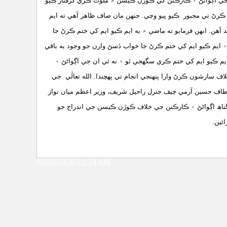
جي اڳواڻڻ ۽ ڪارڪنن کي ڪوڙن ڪيسن ۾ ملوث ڪري گرفتار ڪيو
 ڪرڻ تي مجبور ڪيو پيو وڃي. جنهن مان صاف ظاهر آهي ته ايم
هن. انهن فرمايو ته ماضي ۾ به ايم ڪيو ايم کي ختم ڪرڻ جا
هي ۽ ايم ڪيو ايم کي ختم ڪرڻ جا خواب ڏسڻ وارن جو وجود به باقي
 ايم ڪيو ايم کي ختم ڪري سگهجي ٿو ۽ نه ئي ان جي اڳواڻڻ ۽
اف سازشون ڪرڻ وارا پنهنجي انجام تي پهچندا. الله تعالٰي جي
لطاف حسين آرمي چيف جنرل راحيل شريف، وزير اعظم ميان نواز
ي گناھ اڳواڻڻ ۽ ڪارڪنن جي خلاف ڪوڙن ڪيسن جي اندراج جو
ئين.
8/8/2026 6:12:14 AM