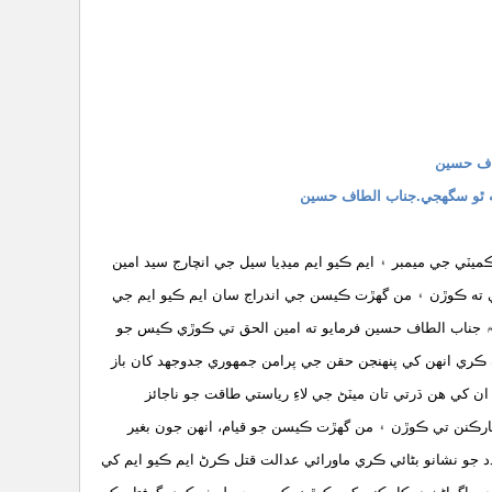
طاف حسين
ه ٿو سگهجي.جناب الطاف حسين
ي ميمبر ۽ ايم ڪيو ايم ميڊيا سيل جي انچارج سيد امين
ته ڪوڙن ۽ من گهڙت ڪيسن جي اندراج سان ايم ڪيو ايم جي
 ۾ جناب الطاف حسين فرمايو ته امين الحق تي ڪوڙي ڪيس جو
 ڪري انهن کي پنهنجن حقن جي پرامن جمهوري جدوجهد کان باز
 کي هن ڌرتي تان ميٽڻ جي لاءِ رياستي طاقت جو ناجائز
 ڪارڪنن تي ڪوڙن ۽ من گهڙت ڪيسن جو قيام، انهن جون بغير
د جو نشانو بڻائي ڪري ماورائي عدالت قتل ڪرڻ ايم ڪيو ايم کي