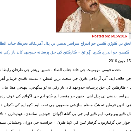
Posted on: 6/15/2016
الحق تي ڪوڙي ڪيس جو اندراج سراسر بدنيتي تي ٻڌل آهي.قائد تحريڪ جناب ال
ڪيسن جو اندراج ڪري اڳواڻڻ ۽ ڪارڪنن کي حق پرستانه جدوجهد کان باز رکي ن
 قومي موومينٽ جي قائد جناب الطاف حسين رينجر جي طرفان رابطا ڪميٽي ج
جي خلاف ايف آئي آر داخل ڪرڻ جي سخت ترين لفظن ۾ مذمت ڪندي فرمايو آهي 
 ۽ ڪارڪنن کي حق پرستانه جدوجهد کان باز رکي نه ٿو سگهجي. پنهنجي هڪ بيان
 سراسر بدنيتي تي ٻڌل آهي. جنهن جو مقصد ايم ڪيو ايم جي اڳواڻڻ کي خوف زده
ي. انهن فرمايو ته هڪ منظم سازشي منصوبي جي تحت ايم ڪيو ايم کي ڪڇلڻ ۽ ان
ل ڪيو پيو وڃي. ايم ڪيو ايم جي بي گناھ اڳواڻڻ، چونڊيل نمائندن، عهديدارن ۽
واز جي گرفتاريون، گرفتار ٿيلن کي لاپتا ڪرڻ ۽ حراست جي دوران وحشياڻي تشد