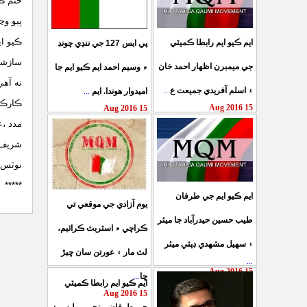
ختم ڪ
پيو وڃ
ڪيو اي
ايم ڪيو ايم رابطا ڪميٽي
پي ايس 127 جي ننڍي چونڊ
سازشي 
جي ميمبرن اظهار احمد خان
۾ وسيم احمد ايم ڪيو ايم جا
نه آهي
۽ اسلم آفريدي جميعت ع
...
اميدوار هوندا. ايم
...
ڪارڪنن
15 Aug 2016
15 Aug 2016
مدد ،
شريف ۽
نوٽس و
*****
ايم ڪيو ايم جي طرفان
يوم آزادي جي موقعي تي
طيب حسين حيدرآباد جا ميئر
ڪراچي ۾ اسٽريٽ ڪرائيم،
۽ سهيل مشهدي ڊپٽي ميئر
لٽ مار ۽ عورتن سان ڇيڙ
...
15 Aug 2016
ڇا
...
ايم ڪيو ايم رابطا ڪميٽي
15 Aug 2016