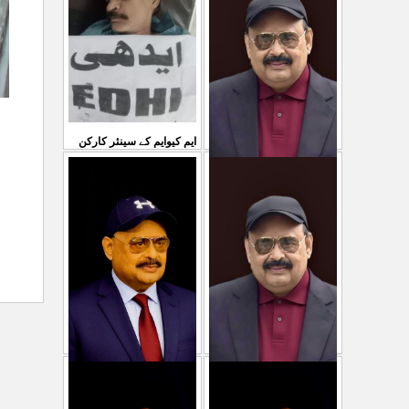
...
سمیع الدین رحمانی ک
31 Jul 2026
30 Jul 2026
ایم کیوایم کے سینئر کارکن
سمیع الدین رحمانی کی
معصوم کشمیریوں کے خون
شہادت پر متحدہ قومی
سے ہولی کھیلنابند کی جائے،
...
موو
...
الطاف حسین
29 Jul 2026
29 Jul 2026
پاکستان میں ظلم وجبر
مہاجرکسی سے نفرت نہیں