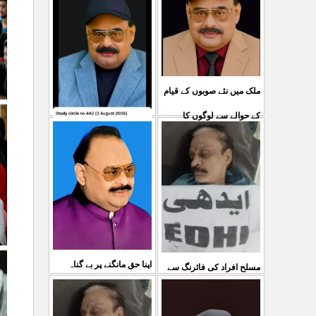
ملک میں نئے صوبوں کے قیام
کے حوالے سے لوگوں کا
کشمیرکا کونہ کونہ لہو
...
مطالبہ بالکل درست ہے۔ ا
لہو ہے لیکن حکومت کواس
03 Aug 2026
کی کوئی پرواہ نہیں ہے
...
04 Aug 2026
اپنا حق مانگنے پر بے گناہ
مسلح افراد کی فائرنگ سے
کشمیریوں کو گولیاں مارکر
ایم کیوایم کے سینئر کارکن
...
شہ رگ کوکاٹ دیا گی