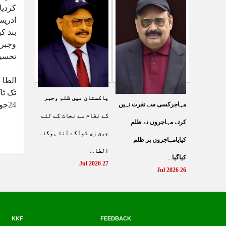
شہادت پر متحدہ قومی
کردیا
سے ہولی کھیلنابند کی جائے،
موو
...
ادریس
الطاف حسین
...
29 Jul 2026
بند ک
29 Jul 2026
وجبرا
تحسی
الطا
ٹک ٹاک پر 421 ویں ہنگ
پاکستان میں ظلم وجبر
24جون 2026ء
مہاجرکسی سے نفرت نہیں
کے نظام سے نجات کے لئے
کرتے مہاجروں نے ظلم
جین زی کوآگے آنا ہوگا۔
کیایامہاجروں پر ظلم
الطا
...
کیاگیا
...
27 Jul 2026
26 Jul 2026
KKF
FEEDBACK