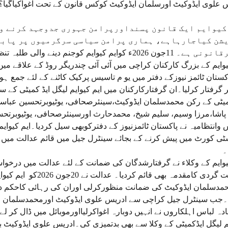
 علوی ایڈوکیٹ اورسلمان ایڈوکیٹ کوکس قانون کے تحت اغواکیاگی
کیوایم ایک قانون پسنداورپرامن جہوری جدوجہد کرنے وال
شن کیاجارہاہے، ہماری پرامن سیاسی سرگرمیوں پر پابن
یوایم کے بزرگ کارکنان کراچی میں آئی آئی چندریگر روڈ کے علاقے می
کستان ٹائمز نیوزکے دفتر میں یو م تاسیس پرکیک کاٹنے کے لئے جمع ہوئ
 گرفتار کرلیا۔ان گرفتارکارکنان میں ایم کیوایم لیگل ایڈ کمیٹی کے 
میٹی کے رکن محمدسلمان ایڈوکیٹ،سینئرصحافی، یوٹیوبرتحسین عباس
 وانتظامیہ نے پاکستان ٹائمزنیوز کے دفترکوبھی سیل کردیا۔ایم کیوایم
ٹی کورٹ میں پیش کرنے کے بجائے سینٹرل جیل میں قائم عدالت میں پی
۔
یوایم کے وکلاء نے گرفتارشدگان کی ضمانت کے لئے عدالت میں درخو
دہشت گردی کامقدمہ بھی
جب سینٹرل جیل کراچی سے ادریس علوی ایڈوکیٹ اورمحمدسلمان ایڈوک
دہ لباس اہلکاروں نے انہیں دوبارہ اغواکرلیااورموبائل میں ڈال کر ل
م لیگل ایڈکمیٹی کے وکلا سے بھی بدتمیزی کی۔ادریس علوی ایڈوکیٹ بی