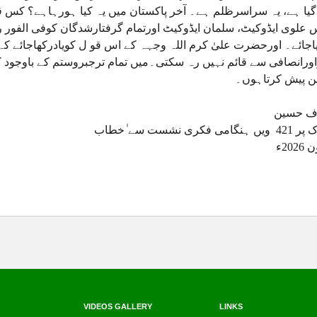
گیا ہے، یہ سراسرظلم ہے۔ آخر پاکستان میں یہ کیا ہورہاہے؟ کس قا
 علوی ایڈوکیٹ، سلمان ایڈوکیٹ اورتمام گرفتارشدگان کوفی الفور 
یاجائے۔ اورحضرت علیٰ کرم اللہ وجہہ کے اس قو ل کویادرکھاجائے 
ورانصافی سے قائم نہیں رہ سکتی۔میں تمام ترجبروستم کے باوجود کام 
ن پیش کرتاہوں۔
 ف حسین
امی فکری نشست سے ٰخطاب
VIDEOS GALLERY
LINKS