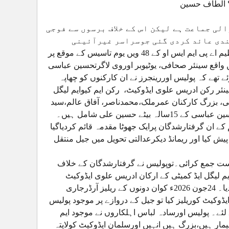
ا؟ الطاف حسین
ی جماعت ہے لیکن اس کے خلاف برسوں سے فوجی
دی عائد کردی گئی جوسراسر غیرآئینی
وغیرقانونی ہے۔ 11جون 2026ء کوایم کیوایم کوجنم دینے والی طلبہ تنظیم اے پی ایم ایس او کے 48 ویں یوم تاسیس کے موقع پر
ں واقع سینئر صحافی، یوٹیوبر اوروی لاگرتحسین عباسی
ے تھے کہ پولیس اوررینجرز نے ان کارکنوں کو چھاپہ
سینئر رکن ادریس علوی ایڈوکیٹ، رکن ایم کیوایم لیگل
ی، بزرگ کارکنان عمرملک،محمدناصر، آفاق عالم،سید
حمید پاشا،مرزا وسیم، سلیم شیخ، محمدحارث اورسینئرصحافی، یوٹیوبرتحسین عباسی کے 15سالہ بیٹے حسین علی شامل ہیں۔
 کے ان گرفتارشدگان پرایک جھوٹا مقدمہ قائم کردیاگیا
ش کیا اور ریمانڈ دیکرعدالتی تحویل میں جیل منتقل
است جمع کرائی۔توپولیس نے گرفتارشدگان کے خلاف
 قائم کردیا۔ عدالت نے 20جون 2026کو ایم کیوایم لیگل ایڈ کمیٹی کے ارکان ادریس علوی ایڈوکیٹ
اورمحمدسلمان ایڈوکیٹ کی ضمانت منظورکرلی اوران کی رہائی کاحکم دیا۔ 24جون 2026ء کوان دونوں کے ریلیز آرڈرجاری
یٹ کوریلیز کیا تو جیل کے دروازے پر موجود پولیس
ے لئے۔ پولیس اورسادہ لباس اہلکاروں نے موجود ایم
مار ہیں،بزرگ ہیں انہیں اورسلمان ایڈوکیٹ کولاپتہ