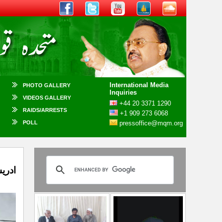
International Media
PHOTO GALLERY
Inquiries
VIDEOS GALLERY
+44 20 3371 1290
RAIDS/ARRESTS
+1 909 273 6068
POLL
pressoffice@mqm.org
ادری