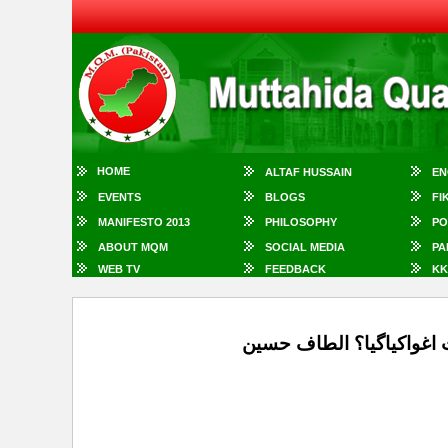
HOME
ALTAF HUSSAIN
EN
EVENTS
BLOGS
FI
MANIFESTO 2013
PHILOSOPHY
PO
ABOUT MQM
SOCIAL MEDIA
PA
WEB TV
FEEDBACK
KK
اغواکیاگیا؟ الطاف حسین