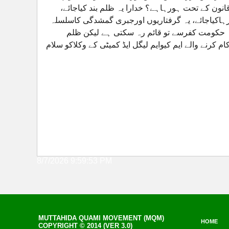
نون کے تحت ہورہاہے؟ خدارا یہ ظلم بند کیاجائے،
رہاکیاجائے، یہ گرفتاریوں اورجبری گمشدگی کاسلسلہ
کہ حکومت کفرسے تو قائم رہ سکتی ہے لیکن ظلم
کرنے والے ایم کیوایم لیگل ایڈ کمیٹی کے وکلاکو سلام
8/7/2026 9:59:53 PM
MUTTAHIDA QUAMI MOVEMENT (MQM)
HOME
COPYRIGHT © 2014 (VER 3.0)