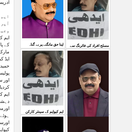
03 Aug 2026
ادریس
کی کوئی پرواہ نہیں ہے
ایم 
...
04 Aug 2026
آپری
ایم ک
کے پا
اپنا حق مانگنے پر بے گناہ
مسلح افراد کی فائرنگ سے
مارکر
کشمیریوں کو گولیاں مارکر
ایم کیوایم کے سینئر کارکن
ایڈ ک
شہ رگ کوکاٹ دیا گی
...
سمیع الدین رحمانی ک
...
31 Jul 2026
پولیس
30 Jul 2026
اور س
کردیا
ایم ک
ایم کیوایم کے سینئر کارکن
ہوئے۔
اورسا
سمیع الدین رحمانی کی
معصوم کشمیریوں کے خون
کیوای