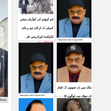
ایم کیوایم کی کوآرڈی نیشن
کمیٹی کے ارکان جوہرعابد
ایڈوکیٹ اورادریس عل
...
06 Aug 2026
حکومت پاکستان کی جانب
سے آزادکشمیرالیکشن کی
صحیح رپورٹنگ کرنے والے
ص
...
05 Aug 2026
ملک میں نئے صوبوں کے قیام
کے حوالے سے لوگوں کا
کشمیرکا کونہ کونہ لہو
مطالبہ بالکل درست ہے۔ ا
...
لہو ہے لیکن حکومت کواس