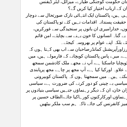
 حکومت کوجنگی طیارے، میزائل، ایئر ڈیفنس
کے ارباب اختیار کیا کریں گے؟
ی ہیں، پاکستان ایک انتہائی نازک صورتحال سے دوچار
یقت پسندانہ اقدامات نہیں کئے تو پاکستان کی
ں، خدارامیری ان باتوں پر سنجیدگی سے غورکریں،
 گناہ انسانوں کا خون بہنے سے بچایئے، امن قائم
ے بلکہ اپنے عوام پر بھروسہ کیجئے۔
زاورآپریشنل کمانڈرصاحبان سے اب بھی کہتا ہوں کہ
ے، میرے پاس پاکستان کوبچانے کے فارمولے ہیں، میں
وبچایا جاسکتا ہے، آپ نے مجھے ملک کادشمن سمجھ
 علاوہ اورکیا کیا ہے، آپ مجھ پر چاہے مجھ پرپابندی
سکتے ہیں۔ میں سمجھتا ہوں کہ پاکستان کوبیرونی
سیاسی بے چینی کو دور کرنے کی ضرورت ہے، سیاسی
 خان، ان کے دیگر رہنماؤں جنہیں سیاسی بنیادوں پر
ررہنماؤں اورکارکنوں کورہاکیا جائے،الطاف حسین پر
میز کانفرنس کی جائے تاکہ ہم سب ملکر بیٹھیں