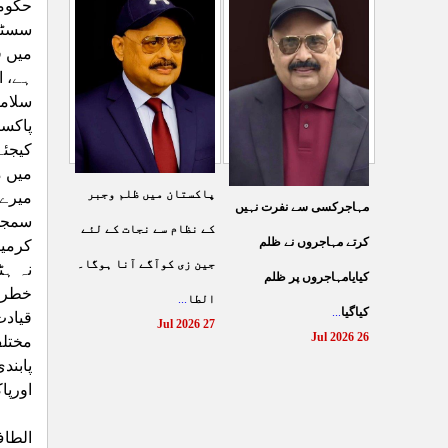
شہادت پر متحدہ قومی
حکومت
سے ہولی کھیلنابند کی جائے،
سسٹم،
موو
...
میں ف
الطاف حسین
...
29 Jul 2026
ہے، ا
29 Jul 2026
سلامت
پاکست
کیجئے
میں م
پاکستان میں ظلم وجبر
میرے 
مہاجرکسی سے نفرت نہیں
سمجھت
کے نظام سے نجات کے لئے
کرتے مہاجروں نے ظلم
کرمیر
جین زی کوآگے آنا ہوگا۔
نہ ہٹ
کیایامہاجروں پر ظلم
خطرات
الطا
...
کیاگیا
...
قیادت
27 Jul 2026
26 Jul 2026
مختلف
پابند
اورپا
الطا