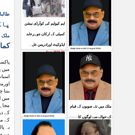
طالبا
پاک
ایم کیوایم کی کوآرڈی نیشن
کمیٹی کے ارکان جوہرعابد
ملک م
کما
ایڈوکیٹ اورادریس عل
...
06 Aug 2026
حکومت پاکستان کی جانب
پاکست
سے آزادکشمیرالیکشن کی
میں پ
اسباب
صحیح رپورٹنگ کرنے والے
اورمغ
ص
...
بننا 
05 Aug 2026
میں ا
مجاہد
ملک میں نئے صوبوں کے قیام
کے ذر
کے حوالے سے لوگوں کا
کے مف
کشمیرکا کونہ کونہ لہو
یہ پا
مطالبہ بالکل درست ہے۔ ا
...
میری 
لہو ہے لیکن حکومت کواس