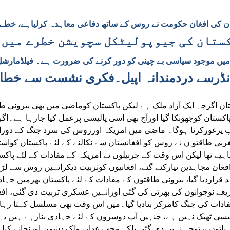
ن کی افغان حکومت نے روس کے ساتھ دفاعی معاہدہ کرلیاہے، خطے م
ستان کی جیوپولیٹکل سچویشن خطرے میں 
یں موجود سیاسی بے چینی کو دور کرنے کی ضرورت ہے۔ فیلڈمارشل 
نڈرسے دردمندانہ اپیل۔فکری نشست سے خطا
ان اگرچہ ایک آزاد ملک ہے لیکن پاکستان کوماضی میں بھی بیرونی طاق
اکستان کوجھونکا گیا اورآج بھی اسی پالیسی پرعمل کیا جارہا ہے۔
 پرغورکرنا ہوگا۔ ماضی میں امریکہ اورروس کی سرد جنگ کے دوران
ربی طاقتو ں نے روس کو افغانستان سے نکالنے کے لئے پاکستان کو
چاہیے تھا لیکن اس وقت کے جرنیلوں نے امریکہ کے مفادات کے لئے پاکست
فغان مجاہدین تیارکئے گئے، افغانیوں کوتربیت دیکرانہیں روس سے لڑنے 
 قراردیا گیا، بیرونی طاقتوں کے مفادات کے لئے پاکستان بھرمیں جہ
یعے نوجوانوں کی بھرتی کی گئی اورانہیں عسکری تربیت دی گئی، افغا
ادات کی جنگ کامرکز بنادیا گیا۔میں اس وقت بھی مسلسل کہتا رہا 
لیسی ٹھیک نہیں ہے، جنہیں آپ دوسروں کے لئے جہادی بنارہے ہیں یہ
باتوں پرتوجہ نہیں دی گئی بلکہ مجھے غدار، ملک دشمن اورنجانے کیا ک