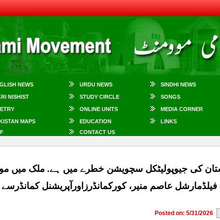
GLISH NEWS
URDU NEWS
SINDHI NEWS
KRI NISHIST
STUDY CIRCLE
SONGS
ETRY
ONLINE UNITS
MEDIA CORNER
KISTAN MAPS
EDUCATION
LINKS
F
CONTACT US
تان کی جیوپولیٹکل سچویشن خطرے میں ہے. ملک میں مو
فیلڈمارشل عاصم منیر، کورکمانڈرزاورآپریشنل کمانڈرسے در
Posted on: 5/31/2026