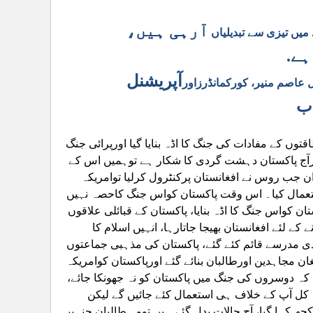
آرہی ہیں،
یں تیزی سے تبدیلیاں
ہے.
آپریشنل
عاصم منیر، کورکمانڈرزاور
ب
توں کے مفادات کی جنگ کا اڈہ بنایا گیا اورپرائی جنگ
اگرآج پاکستان دہشت گردی کا شکار ہے توہمیں اس کے
 جب روس نے افغانستان پرکنٹرول کرلیا توامریکہ
استعمال کیا۔ اس وقت پاکستان کواس جنگ کاحصہ نہیں
ان کواس جنگ کا اڈہ بنایا، پاکستان کے قبائلی علاقوں
کے لئے افغانستان بھیجا جاتارہا، انہیں اسلام کا
ادی مدرسے قائم کئے گئے، پاکستان کی مذہبی جماعتوں
ن مجاہدین اورطالبان بنائے گئے اورپاکستان کوامریکہ
کہ دوسروں کی جنگ میں پاکستان کو نہ جھونکا جائے،
 کل آپ کے خلاف ہی استعمال کئے جائیں گے لیکن
چھ کہا گیا، آج حالات بدل گئے ہیں تووہ طالبان جنہیں