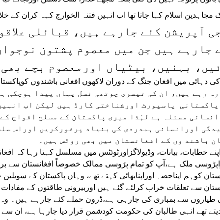
 مجاہدین اسلام کہا جاتا تھا اب انہیں فتنہ الخوارج کہہ کران کے خ
ی آپریشن کئے جارہے ہیں، قبائلی علاقو
 جارہے ہیں جن میں معصوم پشتون نوجوان
یں، بہنیں، بیٹیاں اورمعصوم بچے بھی 
رہ رہے ہیں، ان کی تیسری چوتھی نسل یہاں پیدا ہوچکی ہے
پاکستانی پاسپورٹ اورشناختی کارڈ ہیں لیکن اب انہیں 
انسانی مسئلہ ہے لہٰذا میری پاکستان کے مسلح افواج کے 
دگی اورانسانی ہمدردی کی بنیاد پرغورکریں اوراس سلسل
ن باشند وں کے افغانستان میں بھی روٹس ہیں۔
پنے خطابات، بیانات، وڈیولاگزاورٹوئٹس میں مسلسل کہتا رہا کہ افغان
پڑوسی ملک ہے،آپ کو تمام پڑوسی ممالک خصوصاً افغانستان سے براد
ستان کوہم اپناحصہ اوراپنابھائی کہتے تھے، وہاں پاکستان کے سویلین
ستان سے تعلقات خراب کرلئے گئے ہیں اوربیرونی طاقتوں کے مفادات 
طیاروں سے بمباری کی جارہی ہے،ڈرون حملے کئے جارہے ہیں۔ وہ طال
یتے تھے انہی طالبان کی حکومت کودشمن قرار دیا جارہا ہے، ان سے