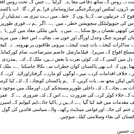
 نے روس کے ساتھ دفاعی معاہدہ کرلیا ہے جس کے تحت روس افغان
 ڈرون، ٹینکس اوردیگرجنگی سازوسامان فراہم کرے گا۔ اب پاکستان 
وج کے جرنیلوں سے کہتاہوں کہ خطے میں بہت تیزی سے تبدیلیاں آرہ
س کی جیوپولیٹکل سچویشن خطرے میں ہے۔اگر ہم نے فوری طورپر حق
ی کوبھی نقصان پہنچ سکتاہے۔میں یہ باتیں ملکی مفاد میں کررہا ہو
ان کومزید جنگ وجدل اورآگ اور خون سے بچائیے، اس خطے میں مزید بے
، مذاکرات کیجئے، بات چیت کیجئے، بیرونی طاقتوں پر بھروسہ نہ کیجئ
سلح افواج کے سربراہ فیلڈمارشل عاصم منیرصاحب، تمام کورکمانڈر
دل میں کسی کے لئے کوئی نفرت یا بغض نہیں، ملک کے لئے ہمدردی ہ
اہوں کہ اب بھی پاکستان کوان خطرات سے نکالا جاسکتا ہے، ملک ک
ے خلاف اقدامات کرنے، میرے لوگوں کو مارنے، گرفتاراورلاپتہ کرنے کے
ائیں لیکن مجھ سے بات کریں، کہ ہم پاکستان کوبچانے کے لئے کیا کر
 سے بچانے کے لئے داخلی طورپرمستحکم کرنے اورملک میں موجود 
 کے خلاء کوپُر کرنے کی ضرورت ہے، اس کے لئے ضروری ہے کہ عمران
 مقدمات میں قید کیا گیا ہے، انہیں رہاکیا جائے،ایم کیوایم کے اسی
ی ختم کی جائے اورعوامی مینڈیٹ رکھنے والے سیاسی قائدین کی گول 
کستان کی بقاء وسلامتی کیلئے سوچیں۔
ف حسین