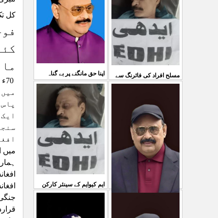
03 Aug 2026
کل تک
کی کوئی پرواہ نہیں ہے
فوج
...
04 Aug 2026
کئے
مائ
اپنا حق مانگنے پر بے گناہ
مسلح افراد کی فائرنگ سے
کشمیریوں کو گولیاں مارکر
میں 
ایم کیوایم کے سینئر کارکن
پاس 
شہ رگ کوکاٹ دیا گی
...
سمیع الدین رحمانی ک
...
ایک 
31 Jul 2026
30 Jul 2026
سنجی
افغا
میں ا
ہمارا
افغان
ایم کیوایم کے سینئر کارکن
افغان
جنگی 
سمیع الدین رحمانی کی
قرارد
معصوم کشمیریوں کے خون