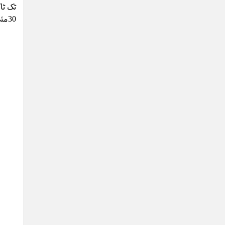
ٹک ٹاک پر 410 ویں
30مئی 2026ء