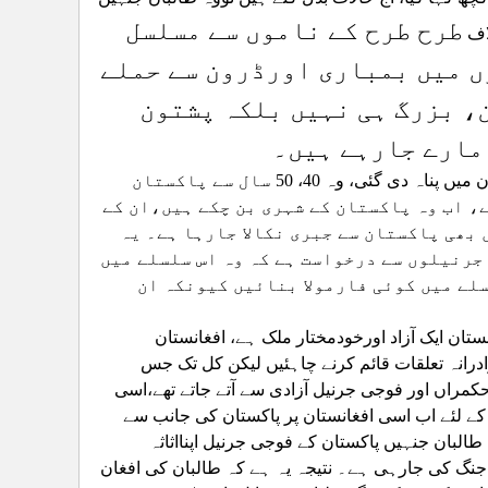
طرح طرح کے ناموں سے مسلسل
لاف
ں میں بمباری اورڈرون سے حملے
، بزرگ ہی نہیں بلکہ پشتون
مارے جارہے ہیں۔
70ء کی دہائی میں افغان جنگ کے دوران لاکھوں افغانی باشندوں کوپاکستان میں پناہ دی گئی، وہ 40، 50 سال سے پاکستان
، اب وہ پاکستان کے شہری بن چکے ہیں،ان کے
بھی پاکستان سے جبری نکالا جارہا ہے۔ یہ
جرنیلوں سے درخواست ہے کہ وہ اس سلسلے میں
ے میں کوئی فارمولا بنائیں کیونکہ ان
ستان ایک آزاد اورخودمختار ملک ہے، افغانستان
رانہ تعلقات قائم کرنے چاہئیں لیکن کل تک جس
 حکمراں اور فوجی جرنیل آزادی سے آتے جاتے تھے،اسی
کے لئے اب اسی افغانستان پر پاکستان کی جانب سے
بان جنہیں پاکستان کے فوجی جرنیل اپنااثاثہ
 جنگ کی جارہی ہے۔ نتیجہ یہ ہے کہ طالبان کی افغان